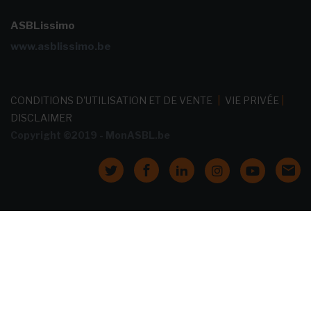
ASBLissimo
www.asblissimo.be
CONDITIONS D'UTILISATION ET DE VENTE
|
VIE PRIVÉE
|
DISCLAIMER
Copyright ©2019 - MonASBL.be