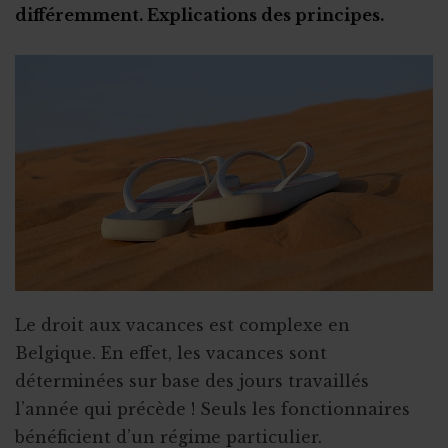
Stage en ASBL : les étapes clés
différemment. Explications des principes.
Subsides et licenciement
Le recrutement via le stage
Fin ou rupture du contrat étudiant
Stage ou travail au noir ?
Stage et assurances
Qu’est-ce qu’un "petit statut" ?
Le droit aux vacances est complexe en
Belgique. En effet, les vacances sont
déterminées sur base des jours travaillés
l’année qui précède ! Seuls les fonctionnaires
bénéficient d’un régime particulier.