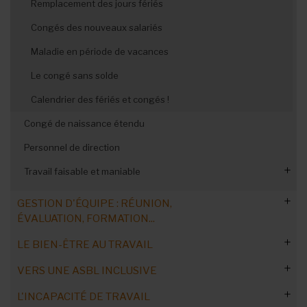
Remplacement des jours fériés
Congés des nouveaux salariés
Maladie en période de vacances
Le congé sans solde
Calendrier des fériés et congés !
Congé de naissance étendu
Personnel de direction
Travail faisable et maniable
L’épargne-carrière
GESTION D'ÉQUIPE : RÉUNION,
ÉVALUATION, FORMATION...
Le don de jours de congé
Les horaires flottants
LE BIEN-ÊTRE AU TRAVAIL
Cadre légal et administratif
Le travail à temps partiel
VERS UNE ASBL INCLUSIVE
Organisation de réunions efficaces
Législation du travail : les obligations
Contextes de crise et traumatismes
Les heures supplémentaires volontaires
L'INCAPACITÉ DE TRAVAIL
Cohésion et dynamiques d'équipe
Règlement de travail
Les ordres du jour
Refus de reprendre le travail
Faire collaborer les générations