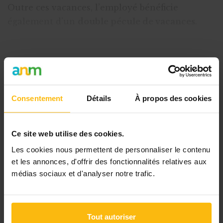
Outre ces vacances, l’employé bénéficie
également d’un
double pécule de vacances
.
Ce double pécule est un complément de salaire
qui correspond à
92 % du salaire mensue
Cet article est réservé aux
Consentement
Détails
À propos des cookies
abonnés
L’abonnement MonASBL vous donne
Ce site web utilise des cookies.
un accès complet à des ressources
Les cookies nous permettent de personnaliser le contenu
pratiques et à une expertise actualisée
et les annonces, d'offrir des fonctionnalités relatives aux
pour gérer efficacement votre ASBL.
médias sociaux et d'analyser notre trafic.
Avec votre abonnement, vous
bénéficiez de :
Tout autoriser