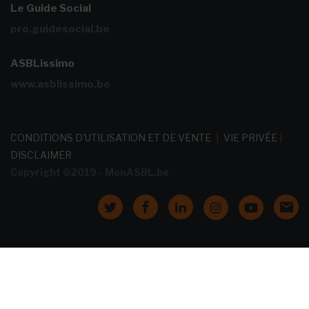
Le Guide Social
pro.guidesocial.be
ASBLissimo
www.asblissimo.be
CONDITIONS D'UTILISATION ET DE VENTE
|
VIE PRIVÉE
|
DISCLAIMER
Copyright ©2019 - MonASBL.be