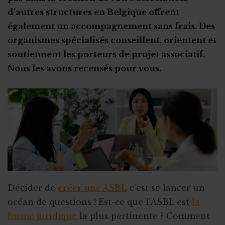
d’autres structures en Belgique offrent
L'aspect psychologique
Qui contrôle les dons récoltés par votre ASBL créée pour
un proche ?
également un accompagnement sans frais. Des
Gare aux arnaques
Attention à la charge émotionnelle
organismes spécialisés conseillent, orientent et
Les banques
Trouver la force de se battre au quotidien
soutiennent les porteurs de projet associatif.
Des revenus taxés ?
En sortir grandi(e)
Nous les avons recensés pour vous.
Le fisc est-il plus clément ?
Se nourrir d’autres expériences
Trop d'argent récolté : que faire ?
Décider de
créer une ASBL
c’est se lancer un
océan de questions ! Est-ce que l’ASBL est
la
forme juridique
la plus pertinente ? Comment