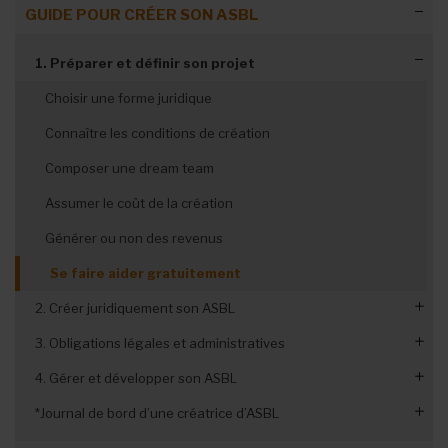
GUIDE POUR CRÉER SON ASBL
1. Préparer et définir son projet
Choisir une forme juridique
Connaître les conditions de création
Composer une dream team
Assumer le coût de la création
Générer ou non des revenus
Se faire aider gratuitement
2. Créer juridiquement son ASBL
3. Obligations légales et administratives
Choisir le nom de son ASBL
4. Gérer et développer son ASBL
Déterminer l’objet social
Etablir le régime fiscal de son ASBL
*Journal de bord d’une créatrice d’ASBL
Se répartir les rôles
Gérer les bases de la comptabilité
Faire le budget et plan de trésorerie