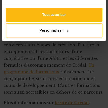
Plus d’informations sur
le site de Propage-s
.
Tout autoriser
Crédal
L’agence-conseil de Crédal propose plusieurs
Personnaliser
services gratuits pour la création d’ASBL.
L’agence organise des séances d’informations
consacrées aux étapes de création d'un projet
entrepreneurial, les spécificités d'une
coopérative ou d'une ASBL, et les différentes
formules d'accompagnement de Crédal.
Un
programme de formations
a également été
conçu pour les structures en création ou en
cours de développement. D’autres formations
sont aussi accessibles en dehors de ce parcours.
Plus d’informations sur
le site de Crédal
.