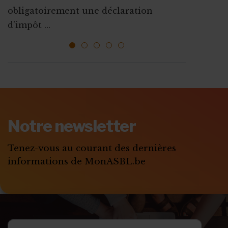
Que ce soit pour augmenter vos
obligatoirement une déclaration
l’emploi sont mises ...
ressources, vous faire connaî...
d’impôt ...
1
2
3
4
5
ABONNEZ-VOUS A
MONASBL.BE
Notre newsletter
S'ABONNER
Tenez-vous au courant des dernières
informations de MonASBL.be