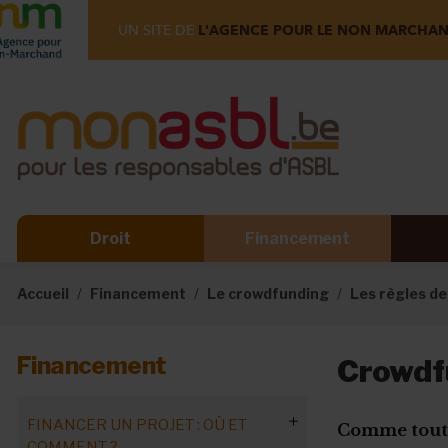
UN SITE DE
L'AGENCE POUR LE NON MARCHA
Droit
Financement
Accueil
Financement
Le crowdfunding
Les règles de
Financement
Crowdfu
FINANCER UN PROJET : OÙ ET
Comme toute 
COMMENT ?