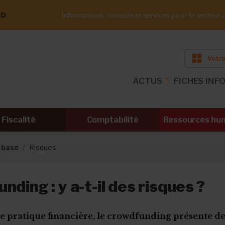
ND
Informations, conseils et services pour le secteur a
Votre
ACTUS
FICHES INF
Fiscalité
Comptabilité
Ressources hu
 base
Risques
nding : y a-t-il des risques ?
pratique financière, le crowdfunding présente des