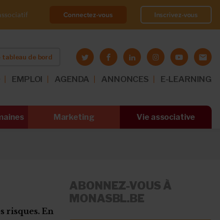
Connectez-vous
Inscrivez-vous
ssociatif
 tableau de bord
O
EMPLOI
AGENDA
ANNONCES
E-LEARNING
maines
Marketing
Vie associative
ABONNEZ-VOUS À
MONASBL.BE
 risques. En