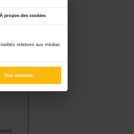
, qui
romotion,
À propos des cookies
s-à-vis des
es
).
nnalités relatives aux médias
Tout autoriser
à des
 gérer
ement