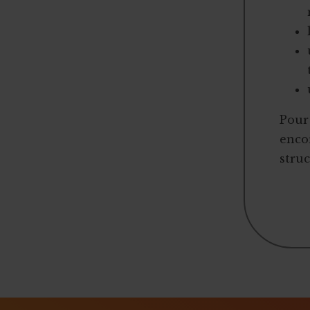
Jeunesse
Pédaler sur des vélos d’appartement
Santé et promotion de la santé
Vente aux enchères solidaire
Sport
Vente de sapins de Noël
Tourisme
2,5 millions d'euros de dons
Coffret cadeau autour de la bière
Pour 
Crowdlending : 50 000€ en 1 minute
encor
struc
Iceland for animals
Faire de citoyens vos ambassadeurs
Associer l'ASBL à un projet personnel
Appel à obligations
Utiliser l'actu pour faire parler de vous
Triathlon solidaire
Concentration de motos et voitures