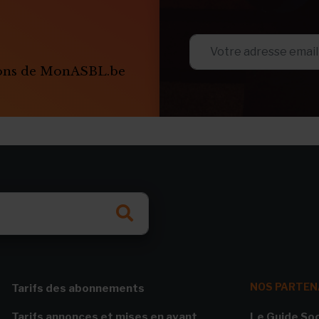
ions de MonASBL.be
NOS PARTEN
Tarifs des abonnements
Tarifs annonces et mises en avant
Le Guide Soc