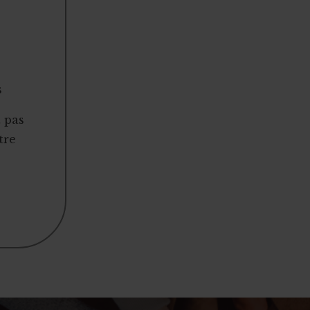
s
t pas
tre