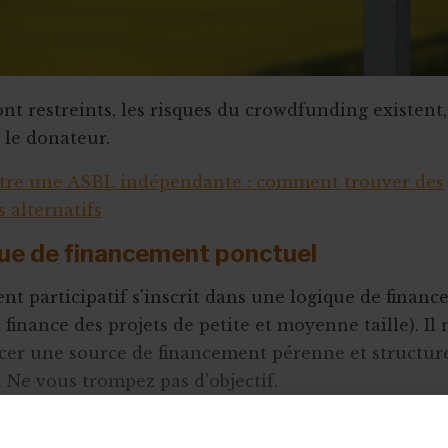
ont restreints, les risques du crowdfunding existent
le donateur.
tre une ASBL indépendante : comment trouver des
 alternatifs
que de financement ponctuel
nt participatif s'inscrit dans une logique de finan
finance des projets de petite et moyenne taille). Il n
er une source de financement pérenne et structure
. Ne vous trompez pas d'objectif.
de la campagne et de l’après-campagn