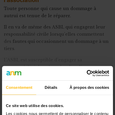
Toute personne qui cause un dommage à
autrui est tenue de le réparer.
Il en va de même des ASBL qui engagent leur
responsabilité civile lorsqu’elles commettent
des
fautes qui occasionnent un dommage à un
tiers
.
L’ASBL est susceptible d’engager sa
responsabilité dans le cadre d’un
lien
contractuel
avec un tiers. Il s’agit de sa
responsabilité civile contractuelle.
Consentement
Détails
À propos des cookies
L’ASBL peut également engager sa r
Ce site web utilise des cookies.
Cet article est réservé aux
Les cookies nous permettent de personnaliser le contenu