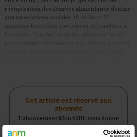
lancé en mai dernier un projet concret de
récupération des denrées alimentaires destiné
aux associations sociales
. 19 de leurs 22
magasins bruxellois participent aujourd’hui à
la valorisation des invendus alimentaires. Ce
projet permet de venir en aide chaque jour à 19
associations sociales. Grâce à cette initiative,
les denrées alimentaires invendues ont une
nouvelle utilité sociale, et il est possible d'offrir
jusqu'à 150 repas par jour et par supermarch
Cet article est réservé aux
abonnés
L’abonnement MonASBL vous donne
un accès complet à des ressources
pratiques et à une expertise actualisée