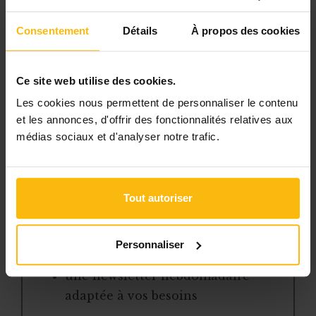
pour gérer efficacement votre ASBL.
Consentement
Détails
À propos des cookies
Avec votre abonnement, vous
bénéficiez de :
Ce site web utilise des cookies.
l’accès libre à l’ensemble des
Les cookies nous permettent de personnaliser le contenu
contenus du site
et les annonces, d'offrir des fonctionnalités relatives aux
médias sociaux et d'analyser notre trafic.
des articles, dossiers et conseils
pratiques régulièrement mis à jour
la veille sur les lois, règles et
jurisprudence
Tout autoriser
une boîte à outils avec des
modèles et ressources
Personnaliser
téléchargeables
une newsletter hebdomadaire
adaptée à vos besoins