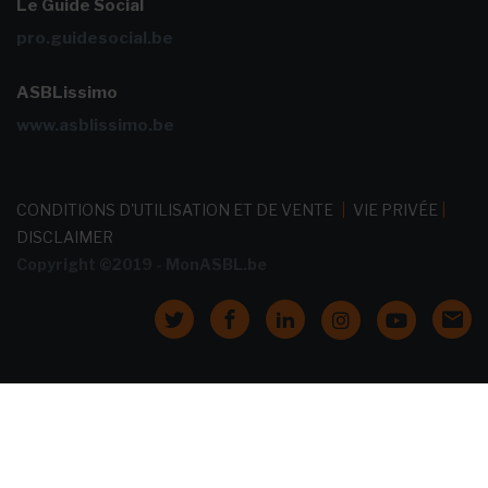
Le Guide Social
pro.guidesocial.be
ASBLissimo
www.asblissimo.be
CONDITIONS D'UTILISATION ET DE VENTE
|
VIE PRIVÉE
|
DISCLAIMER
Copyright ©2019 - MonASBL.be