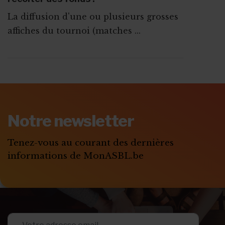
La diffusion d'une ou plusieurs grosses
affiches du tournoi (matches ...
ABONNEZ-VOUS A
MONASBL.BE
Notre newsletter
S'ABONNER
Tenez-vous au courant des dernières
informations de MonASBL.be