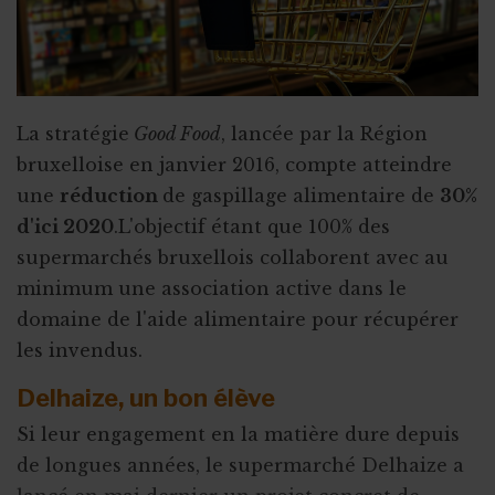
Crowdlending : 50 000€ en 1 minute
Iceland for animals
Faire de citoyens vos ambassadeurs
La stratégie
Good Food
, lancée par la Région
Associer l'ASBL à un projet personnel
bruxelloise en janvier 2016, compte atteindre
Appel à obligations
une
réduction
de gaspillage alimentaire de
30%
d'ici 2020
.L'objectif étant que 100% des
Utiliser l'actu pour faire parler de vous
supermarchés bruxellois collaborent avec au
Triathlon solidaire
minimum une association active dans le
Concentration de motos et voitures
domaine de l'aide alimentaire pour récupérer
les invendus.
Delhaize, un bon élève
Si leur engagement en la matière dure depuis
de longues années, le supermarché Delhaize a