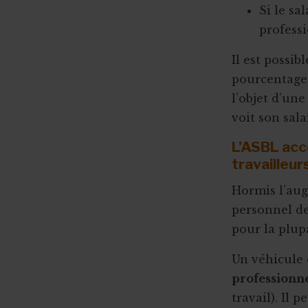
Si le sa
profess
Il est possi
pourcentage 
l’objet d’une
voit son sal
L’ASBL acco
travailleur
Hormis l’aug
personnel de
pour la plup
Un véhicule 
professionne
travail). Il 