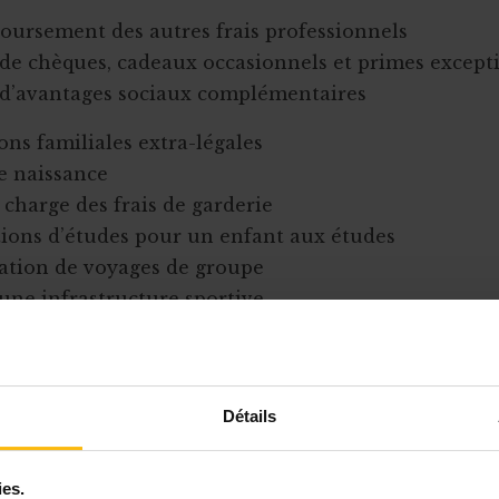
oursement des autres frais professionnels
i de chèques, cadeaux occasionnels et primes except
i d’avantages sociaux complémentaires
ons familiales extra-légales
e naissance
 charge des frais de garderie
ions d’études pour un enfant aux études
ation de voyages de groupe
une infrastructure sportive
un restaurant d’entreprise
de jours de congé supplémentaires
ment des vaccinations
Détails
ien technologique (smartphone,
ordinateur
, etc.)
cription d’assurances
ies.