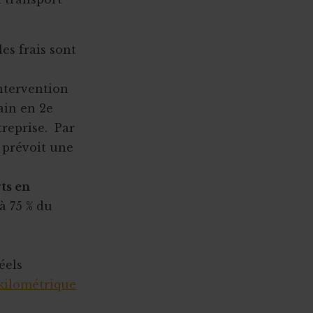
 les frais sont
’intervention
ain en 2e
treprise. Par
 prévoit une
ts en
à 75 % du
éels
kilométrique