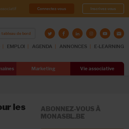
Connectez-vous
Inscrivez-vous
ssociatif
 tableau de bord
O
EMPLOI
AGENDA
ANNONCES
E-LEARNING
maines
Marketing
Vie associative
ur les
ABONNEZ-VOUS À
MONASBL.BE