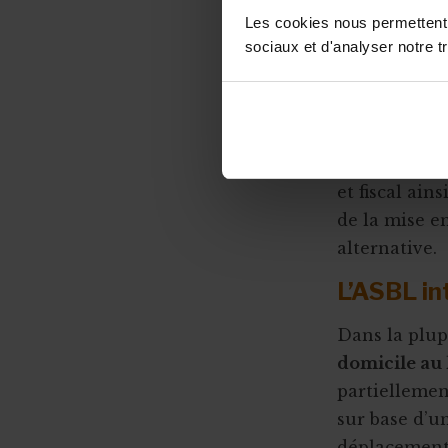
Subsides et licenciement
Assuran
Stage ou travail au noir ?
Les cookies nous permettent d
Fin ou rupture du contrat étudiant
sociaux et d'analyser notre tr
Assuran
Stage et assurances
Assuran
Qu’est-ce qu’un "petit statut" ?
Avantag
Parmi cette 
et fiscal ain
de la mise e
alternative.
L’ASBL in
Dans la plup
domicile au 
partiellemen
sur base d’u
déplacement