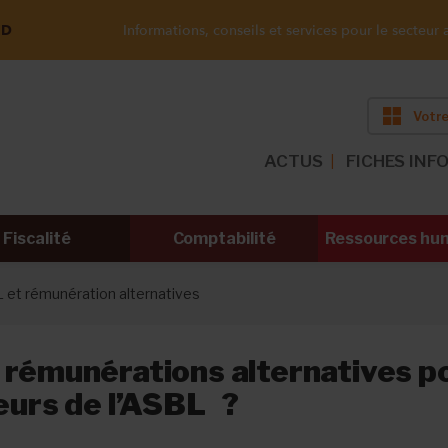
ND
Informations, conseils et services pour le secteur a
Votre
ACTUS
FICHES INF
Fiscalité
Comptabilité
Ressources hu
 et rémunération alternatives
 rémunérations alternatives po
leurs de l’ASBL ?