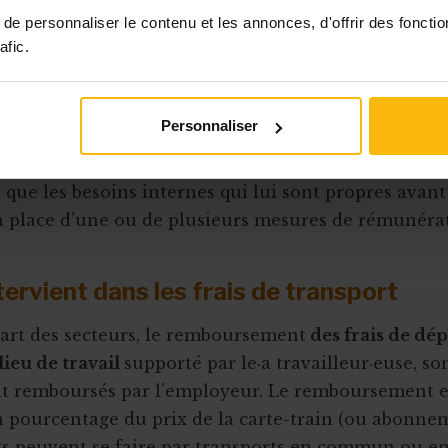
ce groupe
e personnaliser le contenu et les annonces, d'offrir des fonctio
afic.
ce hospitalisation
ce pension
es de toute nature
Personnaliser
liste exhaustive, gage à chaque ASBL d’évaluer le co
si que les besoins internes qui lui sont propres avan
n place d’une ou de plusieurs mesures de rémunéra
tervient dans les frais de transport
art des secteurs, le remboursement
des frais de dé
lieu de travail
supporté par le·a travailleur·euse, so
t remboursés par l’employeur. Le remboursement es
n pourcentage du prix de la carte-train (ou abonne
s peuvent se faire par transports en commun ou en