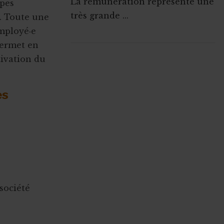
La rémunération représente une
ppes
très grande ...
. Toute une
employé·e
permet en
ABONNEZ-VOUS A
tivation du
MONASBL.BE
es
S'ABONNER
 société