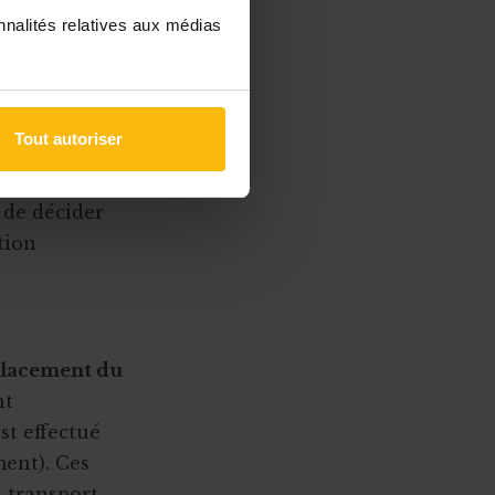
nnalités relatives aux médias
Tout autoriser
ntexte social
t de décider
tion
placement du
nt
t effectué
ment). Ces
 transport