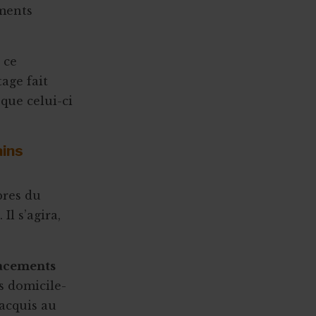
ements
 ce
age fait
 que celui-ci
ains
bres du
. Il s’agira,
lacements
s domicile-
 acquis au