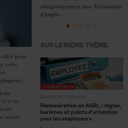
Que ce soit pour augmenter vos
obligatoirement une déclaration
l’emploi sont mises ...
ressources, vous faire connaî...
d’impôt ...
1
2
3
4
5
SUR LE MÊME THÈME
cilité pour
s, cette
·e,
ppliquent.
LA RÉMUNÉRATION
tions
Fiche Info
20 mai 2026
%) et le
Rémunération en ASBL : règles,
 écart
barèmes et points d’attention
n nette).
pour les employeurs