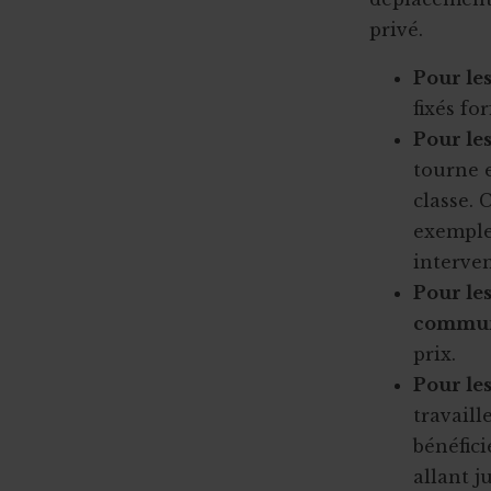
privé.
Pour le
fixés fo
Pour les
tourne 
classe. 
exemple 
interven
Pour le
commu
prix.
Pour les
travaill
bénéfic
allant j