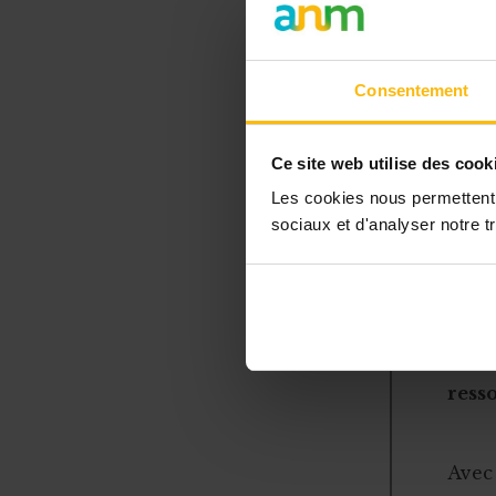
Ces conditio
Quid si l’exe
Consentement
Si l’exercic
mois
(cette 
Ce site web utilise des cook
création not
Les cookies nous permettent d
fraction don
sociaux et d'analyser notre tr
l’exerc
L’ab
resso
Avec