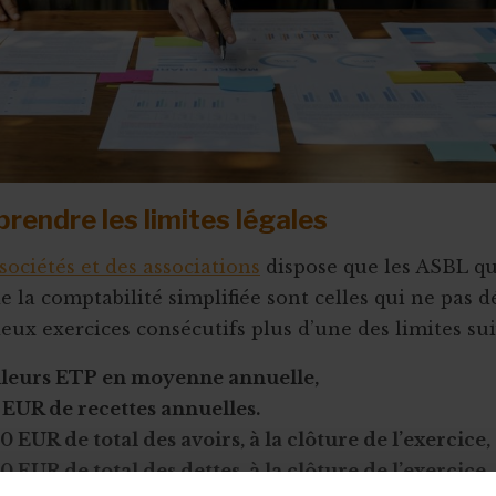
rendre les limites légales
sociétés et des associations
dispose que les ASBL q
e la comptabilité simplifiée sont celles qui ne pas 
deux exercices consécutifs plus d’une des limites sui
illeurs ETP en moyenne annuelle,
 EUR de recettes annuelles.
0 EUR de total des avoirs, à la clôture de l’exercice,
0 EUR de total des dettes, à la clôture de l’exercice.