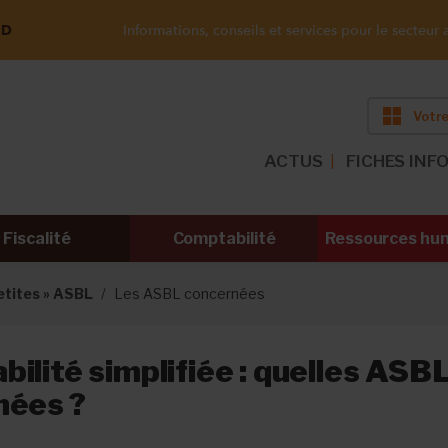
ND
Informations, conseils et services pour le secteur a
Votre
ACTUS
FICHES INF
Fiscalité
Comptabilité
Ressources hu
petites » ASBL
Les ASBL concernées
ilité simplifiée : quelles ASB
nées ?