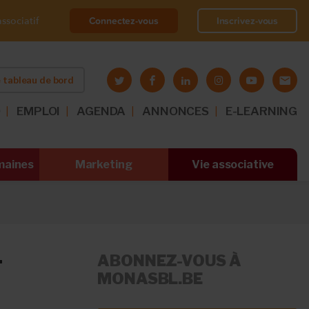
Connectez-vous
Inscrivez-vous
ssociatif
 tableau de bord
O
EMPLOI
AGENDA
ANNONCES
E-LEARNING
maines
Marketing
Vie associative
L
ABONNEZ-VOUS À
MONASBL.BE