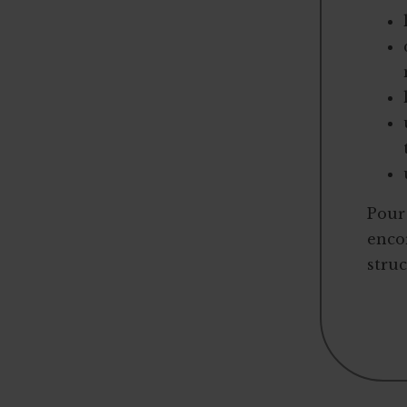
Pour 
encor
struc