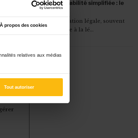
La comptabilité simplifiée : le
.
budget
Une obligation légale, souvent
À propos des cookies
hélas prise à la lé...
rieure à 12
ment de sa
lié par une
nnalités relatives aux médias
re de mois de
ABONNEZ-VOUS A
MONASBL.BE
S'ABONNER
Tout autoriser
à des
 gérer