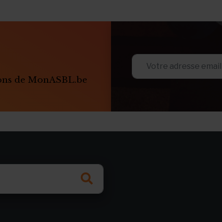
ions de MonASBL.be