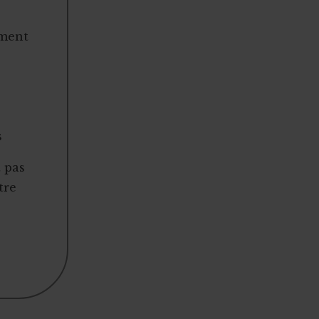
ement
s
t pas
tre