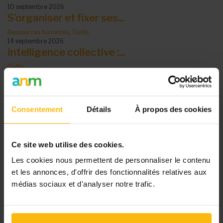
10 septembre 2026
S’organiser et fixer ses...
Ressources humaines
,
Outils
14 septembre 2026
Intelligence collective :...
Outils
14 septembre 2026
Gestion de conflits :...
Outils
,
Vie associative
Consentement
Détails
À propos des cookies
15 septembre 2026
La gouvernance et dynamique...
En voir +
Ce site web utilise des cookies.
DIFFUSER VOTRE
Les cookies nous permettent de personnaliser le contenu
ÉVÉNEMENT
et les annonces, d'offrir des fonctionnalités relatives aux
médias sociaux et d'analyser notre trafic.