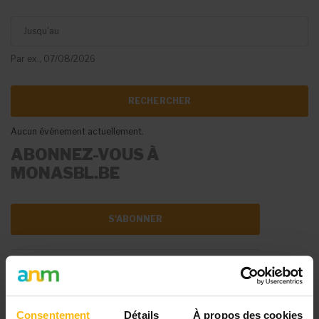
Jusqu'au
Par ex., 07/08/2026
Aucun événement actuellement.
ABONNEZ-VOUS À
MONASBL.BE
S'ABONNER
DIFFUSER VOTRE
ÉVÉNEMENT
Consentement
Détails
À propos des cookies