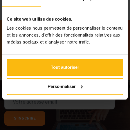
Ce site web utilise des cookies.
Les cookies nous permettent de personnaliser le contenu
et les annonces, d'offrir des fonctionnalités relatives aux
Notre newsletter
médias sociaux et d'analyser notre trafic.
Tenez-vous au courant des dernières
informations de MonASBL.be
Tout autoriser
Personnaliser
S'INSCRIRE