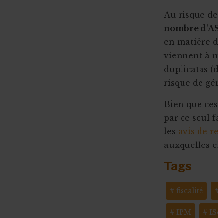
Au risque de
nombre d'AS
en matière 
viennent à 
duplicatas (
risque de gé
Bien que ces 
par ce seul f
les
avis de re
auxquelles el
Tags
fiscalité
IPM
IS