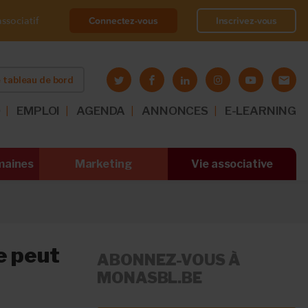
Connectez-vous
Inscrivez-vous
ssociatif
 tableau de bord
O
EMPLOI
AGENDA
ANNONCES
E-LEARNING
maines
Marketing
Vie associative
e peut
ABONNEZ-VOUS À
MONASBL.BE