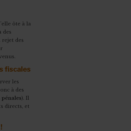
elle ôte à la
à des
 rejet des
ar
evenus.
s fiscales
rver les
donc à des
 pénales
). Il
 directs, et
!