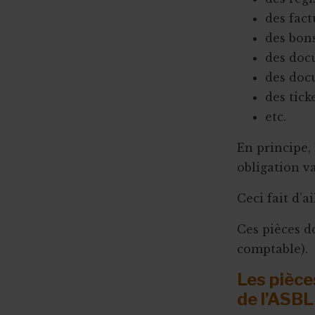
des fact
des bon
des doc
des doc
des ticke
etc.
En principe,
obligation v
Ceci fait d’a
Ces pièces d
comptable).
Les pièce
de l’ASBL