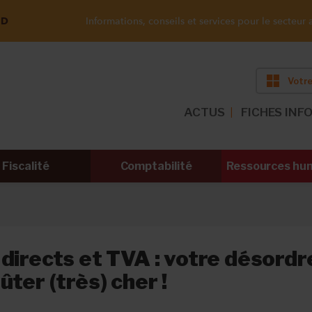
ND
Informations, conseils et services pour le secteur a
Votre
ACTUS
FICHES INF
Fiscalité
Comptabilité
Ressources hu
directs et TVA : votre désordr
ûter (très) cher !