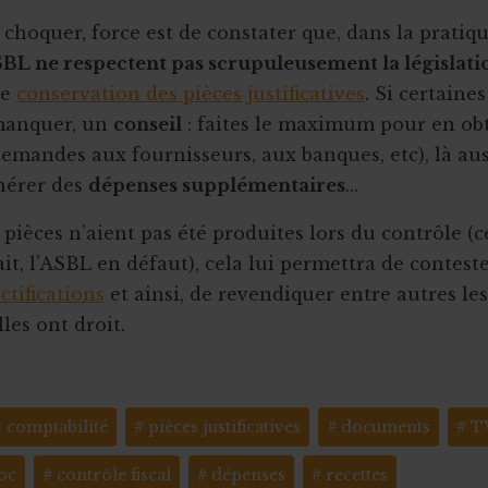
 choquer, force est de constater que, dans la pratiq
BL ne respectent pas scrupuleusement la législati
de
conservation des pièces justificatives
. Si certaine
manquer, un
conseil
: faites le maximum pour en ob
demandes aux fournisseurs, aux banques, etc), là auss
nérer des
dépenses supplémentaires
...
pièces n’aient pas été produites lors du contrôle (c
ait, l’ASBL en défaut), cela lui permettra de contes
ctifications
et ainsi, de revendiquer entre autres le
les ont droit.
comptabilité
pièces justificatives
documents
T
oc
contrôle fiscal
dépenses
recettes