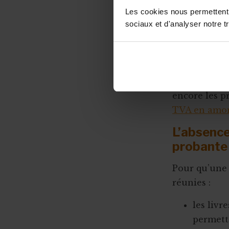
déduire cett
Les cookies nous permettent d
sociaux et d'analyser notre tr
La situation
non justifiée
pour commis
En matière d
encore les p
TVA en amo
L’absence
probante
Pour qu’une 
réunies :
les liv
permett