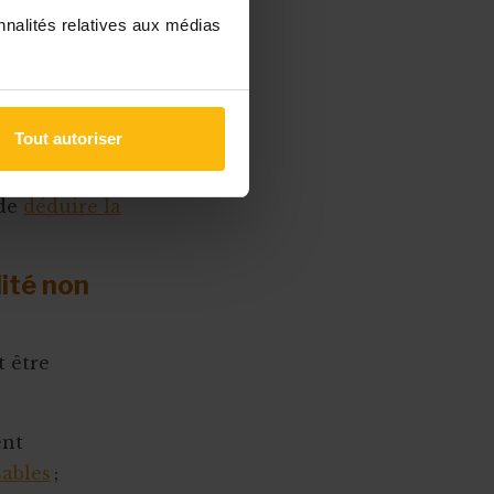
nnalités relatives aux médias
ne
dépense
on distincte
Tout autoriser
 d’achats, ou
 de
déduire la
lité non
 être
ent
ables
;