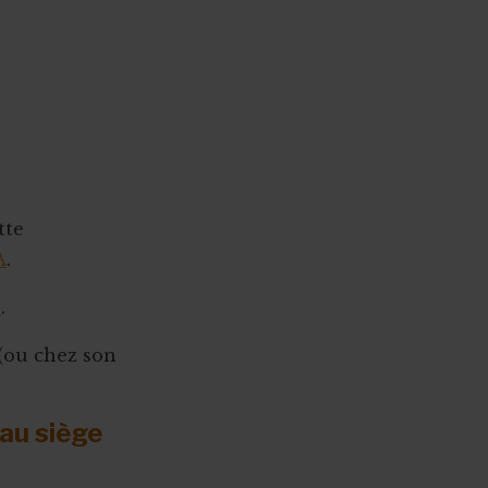
tte
A
.
s
.
 (ou chez son
 au siège