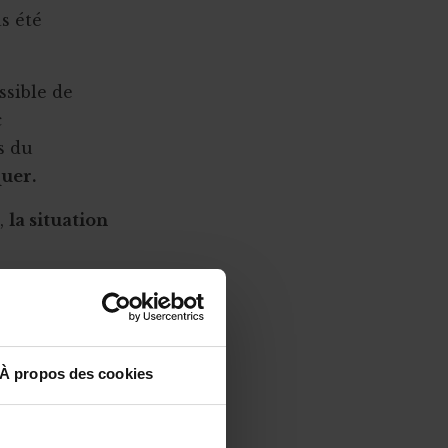
as été
ssible de
c
s du
uer.
s,
la situation
 des frais
 pourra être
À propos des cookies
enus.
sibilité de