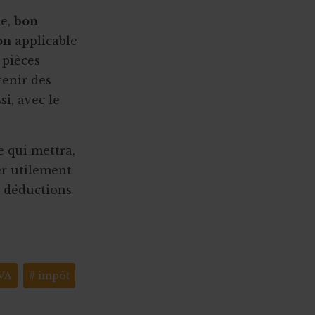
ue,
bon
on
applicable
s pièces
tenir des
i, avec le
e qui mettra,
ter utilement
s déductions
VA
impôt