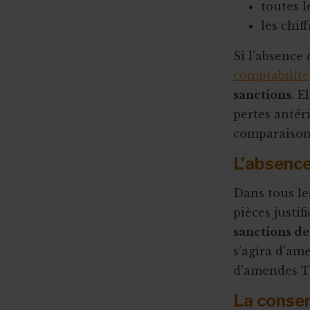
toutes l
les chif
Si l’absence 
comptabilité
sanctions
. E
pertes antér
comparaison,
L’absence 
Dans tous le
pièces justif
sanctions de
s’agira d'am
d'amendes T
La conser