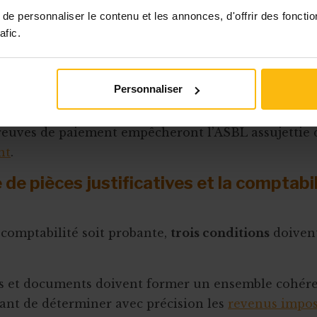
e dépense.
e personnaliser le contenu et les annonces, d'offrir des fonctio
afic.
 sera naturellement plus grave encore s’il s’agit d’u
, susceptible d’entrainer l’application d’une
cotisati
sions secrètes
.
Personnaliser
e TVA, l’absence de documents tels que les factures
reuves de paiement empêcheront l’ASBL assujettie
nt
.
 de pièces justificatives et la comptabi
comptabilité soit probante,
trois conditions
doivent
res et documents doivent former un ensemble cohér
ant de déterminer avec précision les
revenus impos