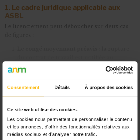
1. Le cadre juridique applicable aux
ASBL
Le licenciement peut déboucher sur deux cas
de figures :
Le congé moyennant préavis :
la rupture
du contrat de travail est notifiée au
travailleur mais celui-ci poursuit
l’exécution du contr
Consentement
Détails
À propos des cookies
Cet article est réservé aux
abonnés
Ce site web utilise des cookies.
L’abonnement MonASBL vous donne
Les cookies nous permettent de personnaliser le contenu
un accès complet à des ressources
et les annonces, d'offrir des fonctionnalités relatives aux
pratiques et à une expertise actualisée
médias sociaux et d'analyser notre trafic.