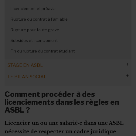
La protection des représentants
Congés des nouveaux salariés
Les horaires flottants
Licenciement et préavis
Les outils de la concertation interne
Maladie en période de vacances
Le travail à temps partiel
Rupture du contrat à l’amiable
Le congé sans solde
Les heures supplémentaires volontaires
Rupture pour faute grave
Calendrier des fériés et congés !
Subsides et licenciement
Fin ou rupture du contrat étudiant
STAGE EN ASBL
LE BILAN SOCIAL
Le stage étudiant
Le stage de transition
Quelles informations faut-il donner ?
Comment procéder à des
licenciements dans les règles en
Le stage First (PEP)
Quand et comment le publier ?
ASBL ?
Le stage d’intégration
Le plan d’accompagnement du stagiaire
Les types de formation à prendre en compte
La convention d’immersion professionnelle
La procédure d'engagement
Licencier un ou une salarié·e dans une ASBL
nécessite de respecter un cadre juridique
La formation en alternance
Les formalités administratives