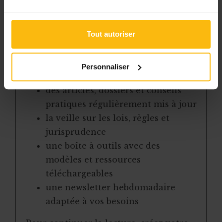
pour gérer efficacement votre ASBL.
Avec votre abonnement, vous
Tout autoriser
bénéficiez de :
l’accès libre à l’ensemble des
Personnaliser
contenus du site
des articles, dossiers et conseils
pratiques régulièrement mis à jour
la veille sur les lois, règles et
jurisprudence
une boîte à outils avec des
modèles et ressources
téléchargeables
une newsletter hebdomadaire
adaptée à vos besoins