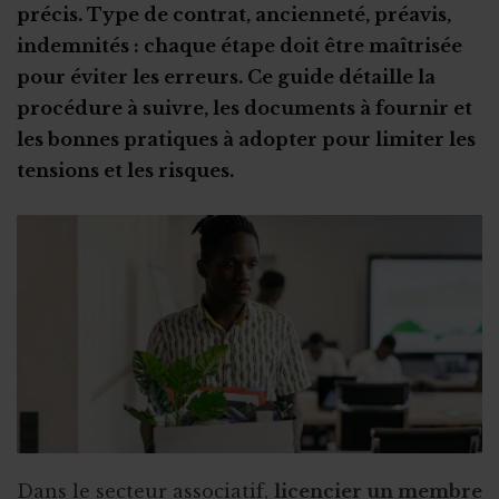
précis. Type de contrat, ancienneté, préavis,
Autres types de stage
Non-respect de la convention de stage
indemnités : chaque étape doit être maîtrisée
Stage en ASBL : les étapes clés
pour éviter les erreurs. Ce guide détaille la
Le recrutement via le stage
procédure à suivre, les documents à fournir et
les bonnes pratiques à adopter pour limiter les
Stage ou travail au noir ?
tensions et les risques.
Stage et assurances
Qu’est-ce qu’un "petit statut" ?
Dans le secteur associatif,
licencier un membre