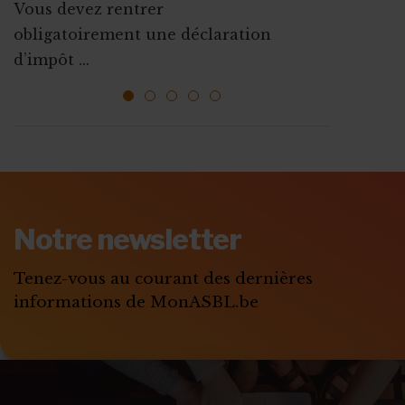
Vous devez rentrer
La plupart des mesures d’aides à
Que ce soit pour augmenter vos
obligatoirement une déclaration
l’emploi sont mises ...
ressources, vous faire connaî...
d’impôt ...
1
2
3
4
5
ABONNEZ-VOUS A
MONASBL.BE
Notre newsletter
S'ABONNER
Tenez-vous au courant des dernières
informations de MonASBL.be