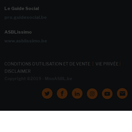
Le Guide Social
pro.guidesocial.be
ASBLissimo
www.asblissimo.be
CONDITIONS D'UTILISATION ET DE VENTE
|
VIE PRIVÉE
|
DISCLAIMER
Copyright ©2019 - MonASBL.be