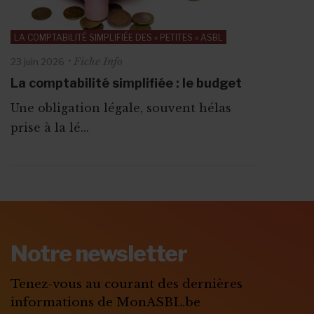
LA COMPTABILITÉ SIMPLIFIÉE DES « PETITES » ASBL
Fiche Info
23 juin 2026
La comptabilité simplifiée : le budget
Une obligation légale, souvent hélas
prise à la lé...
ABONNEZ-VOUS A
MONASBL.BE
Notre newsletter
S'ABONNER
Tenez-vous au courant des dernières
informations de MonASBL.be