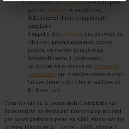
de recours à
l’emprunt
, d’autant plus
que les
banques
se satisferont
difficilement d’une comptabilité
simplifiée,
d’appel à des
subsides
, qui peuvent en
effet être promis mais non encore
perçus, ou encore perçus mais
éventuellement à rembourser,
ou encore en présence de
personnel
permanent
, qui entraîne souvent avec
lui des dettes salariales et sociales en
fin d’exercice.
Tous ces cas où la comptabilité simplifiée est
déconseillée ne devraient toutefois en général
pas poser problème pour les ASBL visées par les
critères légaux de la « petite » ASBL admise à