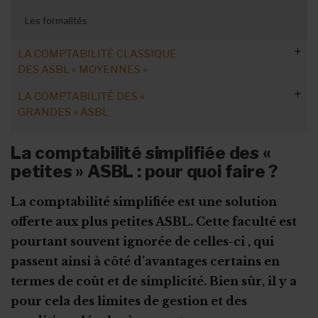
Modèle de plan de trésorerie
Prêter de l’argent à son ASBL
Les formalités
La trésorerie face à une crise
LA COMPTABILITÉ CLASSIQUE
DES ASBL « MOYENNES »
LA COMPTABILITÉ DES «
Compta en partie double : mécanique
GRANDES » ASBL
Les principes comptables
Plan comptable : rubriques du bilan
Le commissaire aux comptes
La comptabilité simplifiée des «
Plan comptable : rubriques du compte
petites » ASBL : pour quoi faire ?
Le schéma complet
Les modèles de comptes
Les formalités des grandes ASBL
La comptabilité simplifiée est une solution
Les formalités des ASBL "moyennes"
offerte aux plus petites ASBL. Cette faculté est
Le plan de trésorerie
pourtant souvent ignorée de celles-ci , qui
passent ainsi à côté d’avantages certains en
termes de coût et de simplicité. Bien sûr, il y a
pour cela des limites de gestion et des