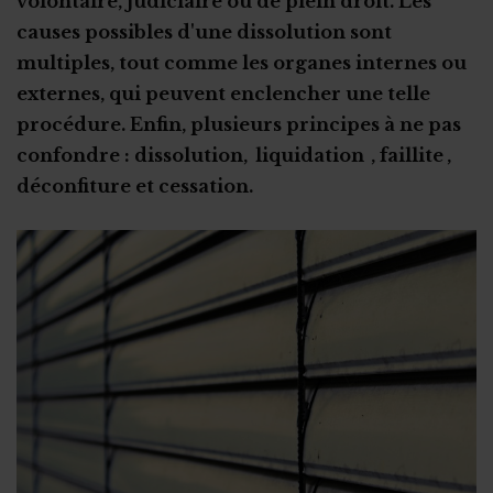
volontaire, judiciaire ou de plein droit. Les
Réponses à un marché : les délais
Les documents de référence
causes possibles d'une dissolution sont
Report introduction des offres
La publicité des marchés publics
Remporter un marché public : conseils
multiples, tout comme les organes internes ou
Etude de cas : le conflit d'intérêts
externes, qui peuvent enclencher une telle
procédure. Enfin, plusieurs principes à ne pas
confondre : dissolution, liquidation , faillite ,
déconfiture et cessation.