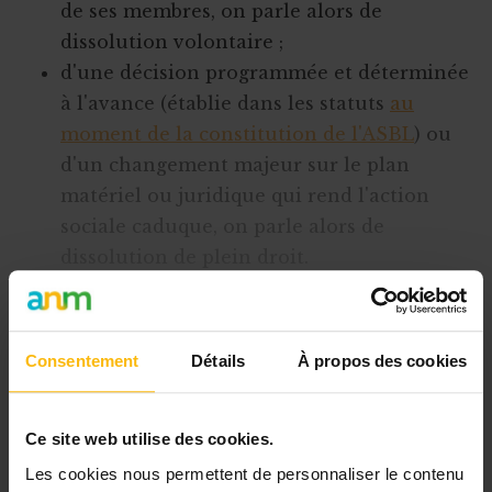
de ses membres, on parle alors de
dissolution volontaire ;
d'une décision programmée et déterminée
à l'avance (établie dans les statuts
au
moment de la constitution de l'ASBL
) ou
d'un changement majeur sur le plan
matériel ou juridique qui rend l'action
sociale caduque, on parle alors de
dissolution de plein droit.
La dissolution judiciaire
La dissolution judiciaire ne peut être sollicitée
Consentement
Détails
À propos des cookies
que par certaines personnes intéressées limita
Ce site web utilise des cookies.
Cet article est réservé aux
Les cookies nous permettent de personnaliser le contenu
abonnés