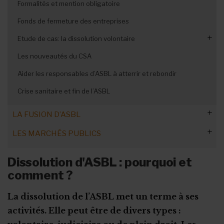
Enfance : casier judiciaire
Formalités et mention obligatoire
Droits des titulaires
Droit d’auteur : Bizili by Reprobel
Fonds de fermeture des entreprises
Analyse d'impact (AIPD)
Connaissances de gestion de base
Etude de cas: la dissolution volontaire
Organisations de jeunesse : obligations
Les nouveautés du CSA
Conformité de la procédure
Certificat PEB et ASBL
Aider les responsables d’ASBL à atterrir et rebondir
Aspects financiers
PEB : les obligations des ASBL
Crise sanitaire et fin de l’ASBL
L'après-dissolution
Les primes Energie
LA FUSION D’ASBL
LES MARCHÉS PUBLICS
Les étapes clés de la procédure
Avec qui mon ASBL peut-elle fusionner ?
Mon ASBL est-elle concernée ?
Dissolution d'ASBL : pourquoi et
comment ?
Une notion de droit évolutive et plurielle
Définition, types et seuils
ASBL, des pouvoirs adjudicateurs
Fusion, scission et absorption : notions
Les étapes du marché public
Impact sur les subsides
Trois types de marchés
La dissolution de l’ASBL met un terme à ses
Modes de passation et délais
Marchés publics, une obligation ?
Les seuils des marchés publics
La procédure de sélection
activités. Elle peut être de divers types :