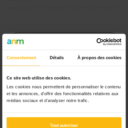
L’associatif et la Culture étant deux secteurs en
pleine mutation, les ASBL culturelles ont dû
faire face récemment
Cet article est réservé aux
abonnés
Consentement
Détails
À propos des cookies
L’abonnement MonASBL vous donne
un accès complet à des ressources
pratiques et à une expertise actualisée
Ce site web utilise des cookies.
pour gérer efficacement votre ASBL.
Les cookies nous permettent de personnaliser le contenu
et les annonces, d'offrir des fonctionnalités relatives aux
Avec votre abonnement, vous
médias sociaux et d'analyser notre trafic.
bénéficiez de :
l’accès libre à l’ensemble des
Tout autoriser
contenus du site