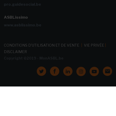
pro.guidesocial.be
ASBLissimo
www.asblissimo.be
CONDITIONS D'UTILISATION ET DE VENTE
|
VIE PRIVÉE
|
DISCLAIMER
Copyright ©2019 - MonASBL.be