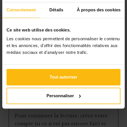
Avec votre abonnement, vous
Consentement
Détails
À propos des cookies
bénéficiez de :
l’accès libre à l’ensemble des
Ce site web utilise des cookies.
contenus du site
Les cookies nous permettent de personnaliser le contenu
des articles, dossiers et conseils
et les annonces, d'offrir des fonctionnalités relatives aux
pratiques régulièrement mis à jour
médias sociaux et d'analyser notre trafic.
la veille sur les lois, règles et
jurisprudence
une boîte à outils avec des
Tout autoriser
modèles et ressources
téléchargeables
une newsletter hebdomadaire
Personnaliser
adaptée à vos besoins
Pour continuer la lecture, créez votre
compte (si ce n’est pas encore fait) et