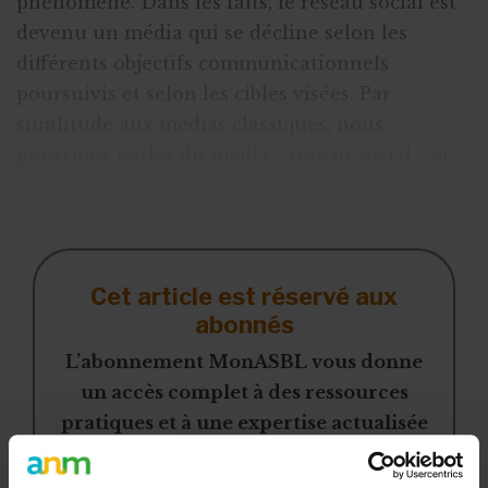
phénomène. Dans les faits, le réseau social est
devenu un média qui se décline selon les
différents objectifs communicationnels
poursuivis et selon les cibles visées. Par
similitude aux médias classiques, nous
pourrions parler du média « réseau social » et
des supports « Facebook », « Twitter »,
« LinkedIn », « Pin
Cet article est réservé aux
abonnés
L’abonnement MonASBL vous donne
un accès complet à des ressources
pratiques et à une expertise actualisée
pour gérer efficacement votre ASBL.