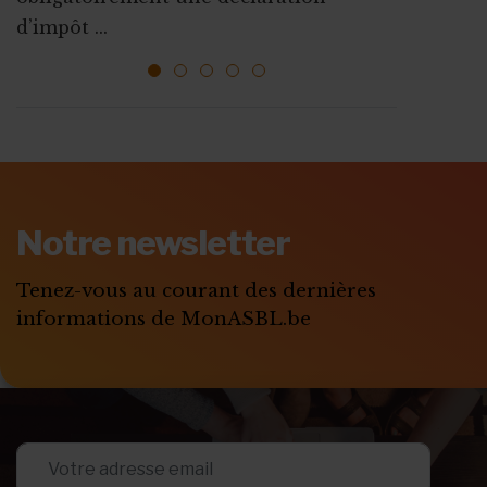
l’emploi sont mises ...
ressources, vous faire connaî...
d’impôt ...
1
2
3
4
5
ABONNEZ-VOUS A
MONASBL.BE
Notre newsletter
S'ABONNER
Tenez-vous au courant des dernières
informations de MonASBL.be