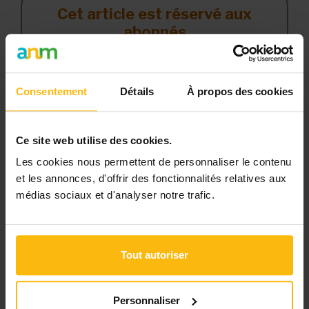
Cet article est réservé aux
abonnés
L’abonnement MonASBL vous donne
un accès complet à des ressources
Consentement
Détails
À propos des cookies
pratiques et à une expertise actualisée
pour gérer efficacement votre ASBL.
Ce site web utilise des cookies.
Avec votre abonnement, vous
bénéficiez de :
Les cookies nous permettent de personnaliser le contenu
et les annonces, d'offrir des fonctionnalités relatives aux
l’accès libre à l’ensemble des
médias sociaux et d'analyser notre trafic.
contenus du site
des articles, dossiers et conseils
pratiques régulièrement mis à jour
Tout autoriser
la veille sur les lois, règles et
jurisprudence
Personnaliser
une boîte à outils avec des