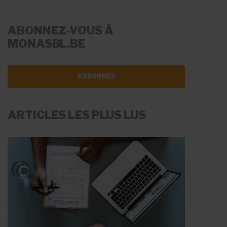
ABONNEZ-VOUS À
MONASBL.BE
S'ABONNER
ARTICLES LES PLUS LUS
LA RÉMUNÉRATION
LES AIDES À L'EMPLOI
Fiche Info
Fiche Info
20 mai 2026
11 juin 2026