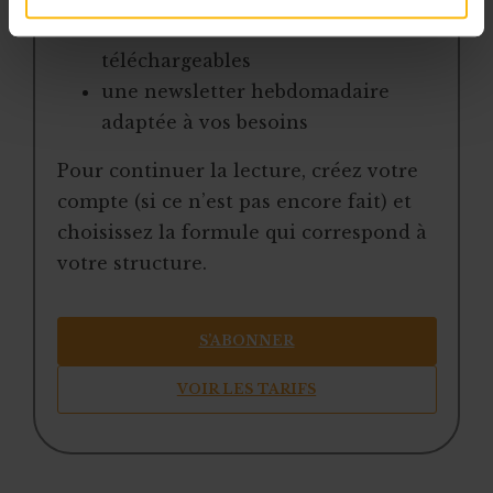
modèles et ressources
téléchargeables
une newsletter hebdomadaire
adaptée à vos besoins
Pour continuer la lecture, créez votre
compte (si ce n’est pas encore fait) et
choisissez la formule qui correspond à
votre structure.
S’ABONNER
VOIR LES TARIFS