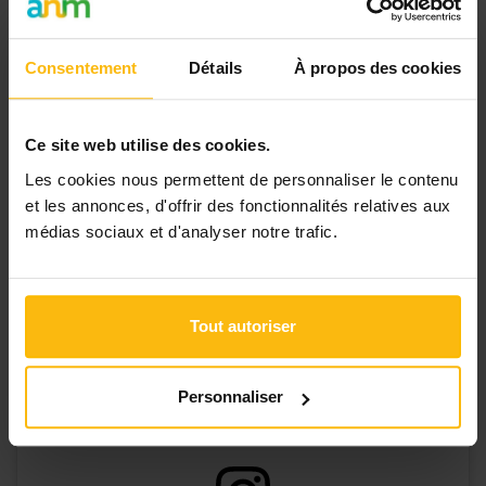
d’ailleurs l’objet d’
appels à projets
préalables.
Consentement
Détails
À propos des cookies
Lire aussi
:
Sept conseils avant de demander un
subside public pour votre ASBL
Ce site web utilise des cookies.
Lire aussi
:
10 conseils d’ASBL pour postuler à
Les cookies nous permettent de personnaliser le contenu
des appels à projets
et les annonces, d'offrir des fonctionnalités relatives aux
médias sociaux et d'analyser notre trafic.
Tout autoriser
Personnaliser