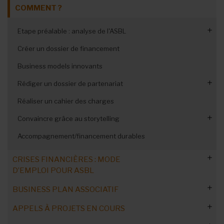
COMMENT ?
Etape préalable : analyse de l'ASBL
Créer un dossier de financement
Evaluer l’impact social
Business models innovants
ASBLissimo : audit associatif
Rédiger un dossier de partenariat
ASBLissimo : son impact social
Réaliser un cahier des charges
Partenaires financiers
Convaincre grâce au storytelling
Accompagnement/financement durables
Mettre le storytelling en pratique
CRISES FINANCIÈRES : MODE
D’EMPLOI POUR ASBL
BUSINESS PLAN ASSOCIATIF
Subsides supprimés ou retardés: mesurer l’impact sur vos
finances
APPELS À PROJETS EN COURS
Un business plan pour l'ASBL ?
Risque de faillite : les responsabilités des administrateurs