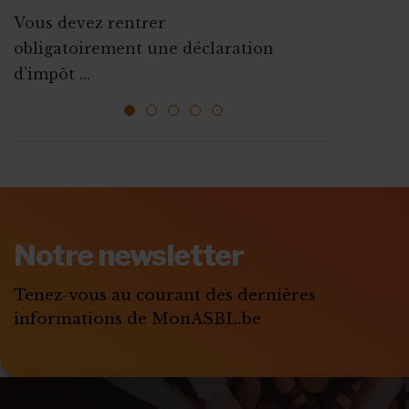
d’association
Vous devez rentrer
La plupart des mesures d’aides à
Que ce soit pour augmenter vos
obligatoirement une déclaration
l’emploi sont mises ...
ressources, vous faire connaî...
d’impôt ...
1
2
3
4
5
ABONNEZ-VOUS A
MONASBL.BE
Notre newsletter
S'ABONNER
Tenez-vous au courant des dernières
informations de MonASBL.be