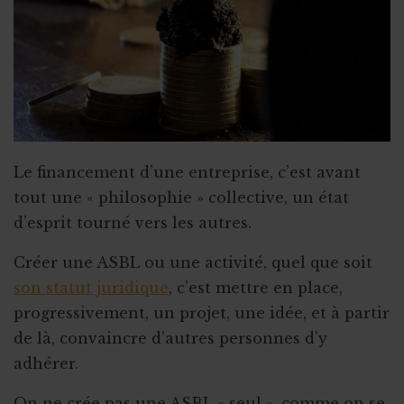
Coffret cadeau autour de la bière
Crowdlending : 50 000€ en 1 minute
Iceland for animals
Faire de citoyens vos ambassadeurs
Associer l'ASBL à un projet personnel
Appel à obligations
Le financement d’une entreprise, c’est avant
Utiliser l'actu pour faire parler de vous
tout une « philosophie » collective, un état
d’esprit tourné vers les autres.
Triathlon solidaire
Concentration de motos et voitures
Créer une ASBL ou une activité, quel que soit
son statut juridique
, c’est mettre en place,
progressivement, un projet, une idée, et à partir
de là, convaincre d’autres personnes d’y
adhérer.
On ne crée pas une ASBL « seul », comme on se