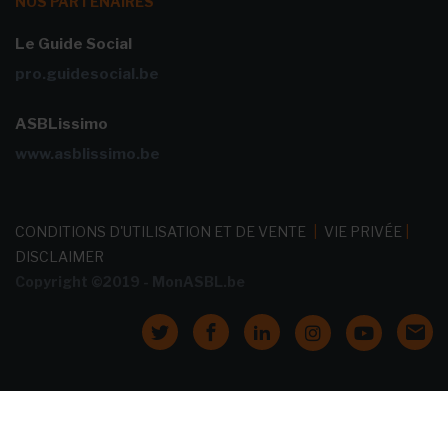
NOS PARTENAIRES
Le Guide Social
pro.guidesocial.be
ASBLissimo
www.asblissimo.be
CONDITIONS D'UTILISATION ET DE VENTE
|
VIE PRIVÉE
|
DISCLAIMER
Copyright ©2019 - MonASBL.be