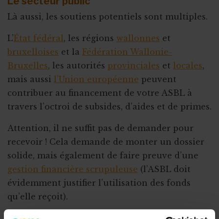
Le secteur public
Là aussi, les soutiens potentiels sont multiples.
L’
État fédéral
, les régions
wallonnes
et
bruxelloises
et la
Fédération Wallonie-
Bruxelles
, les autorités
provinciales
et
locales
,
mais aussi
l’Union européenne
peuvent
contribuer au financement de votre ASBL à
travers l’octroi de subsides, d’aides et de primes.
Attention, il ne suffit pas de demander pour
recevoir ! Cela demande de monter un dossier
solide, mais également de faire preuve d’une
gestion financière scrupuleuse
(l’ASBL doit
évidemment justifier l’utilisation des fonds
qu’elle reçoit).
Un grand nombre de financements publics font