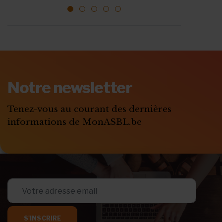
1
2
3
4
5
ABONNEZ-VOUS A
MONASBL.BE
Notre newsletter
S'ABONNER
Tenez-vous au courant des dernières
informations de MonASBL.be
S'INSCRIRE