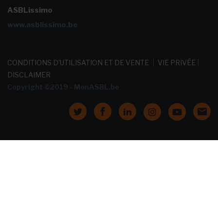
ASBLissimo
www.asblissimo.be
CONDITIONS D'UTILISATION ET DE VENTE
|
VIE PRIVÉE
|
DISCLAIMER
Copyright ©2019 - MonASBL.be