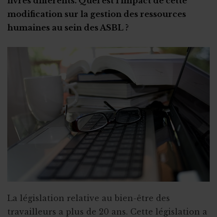
livres différents. Quel est l'impact de cette
Stage ou travail au noir ?
modification sur la gestion des ressources
Stage et assurances
humaines au sein des ASBL ?
Qu’est-ce qu’un "petit statut" ?
La législation relative au bien-être des
travailleurs a plus de 20 ans. Cette législation a