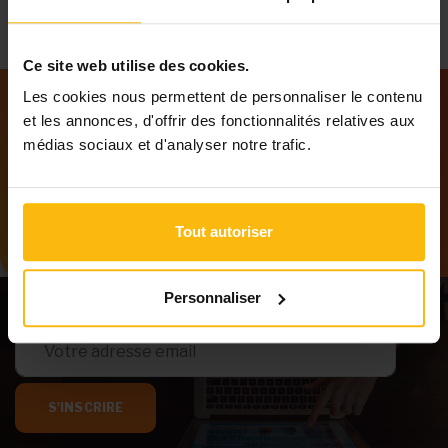
Ce site web utilise des cookies.
Les cookies nous permettent de personnaliser le contenu
et les annonces, d'offrir des fonctionnalités relatives aux
Notre newsletter
médias sociaux et d'analyser notre trafic.
Tenez-vous au courant des dernières
informations de MonASBL.be
Tout autoriser
Personnaliser
S'INSCRIRE