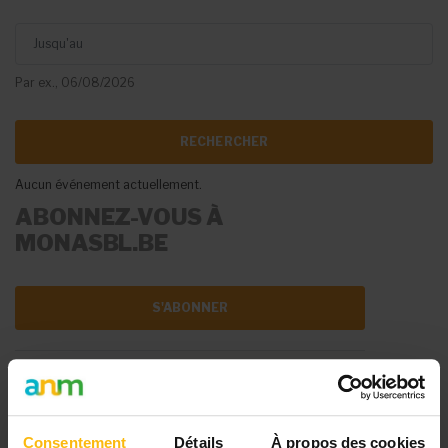
Jusqu'au
Par ex., 06/08/2026
Aucun événement actuellement.
ABONNEZ-VOUS À
MONASBL.BE
S'ABONNER
DIFFUSER VOTRE
ÉVÉNEMENT
Consentement
Détails
À propos des cookies