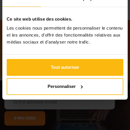
Ce site web utilise des cookies.
Les cookies nous permettent de personnaliser le contenu
et les annonces, d'offrir des fonctionnalités relatives aux
Notre newsletter
médias sociaux et d'analyser notre trafic.
Tenez-vous au courant des dernières
informations de MonASBL.be
Tout autoriser
Personnaliser
S'INSCRIRE