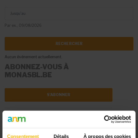
Jusqu'au
Par ex., 09/08/2026
Aucun événement actuellement.
ABONNEZ-VOUS À
MONASBL.BE
S'ABONNER
DIFFUSER VOTRE
ÉVÉNEMENT
Consentement
Détails
À propos des cookies