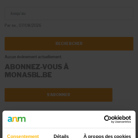
Jusqu'au
Par ex., 07/08/2026
Aucun événement actuellement.
ABONNEZ-VOUS À
MONASBL.BE
S'ABONNER
DIFFUSER VOTRE
ÉVÉNEMENT
Consentement
Détails
À propos des cookies