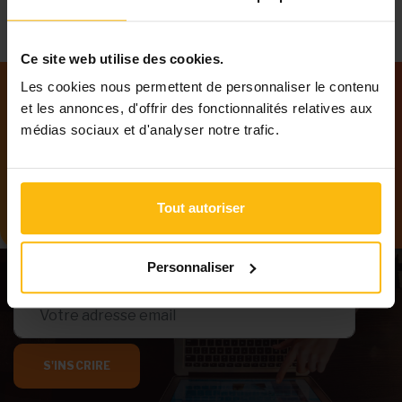
Ce site web utilise des cookies.
Les cookies nous permettent de personnaliser le contenu
et les annonces, d'offrir des fonctionnalités relatives aux
Notre newsletter
médias sociaux et d'analyser notre trafic.
Tenez-vous au courant des dernières
informations de MonASBL.be
Tout autoriser
Personnaliser
S'INSCRIRE