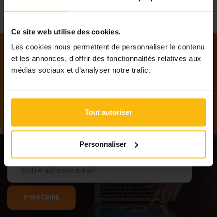
Ce site web utilise des cookies.
Les cookies nous permettent de personnaliser le contenu
et les annonces, d'offrir des fonctionnalités relatives aux
Notre newsletter
médias sociaux et d'analyser notre trafic.
Tenez-vous au courant des dernières
informations de MonASBL.be
Tout autoriser
Personnaliser
S'INSCRIRE