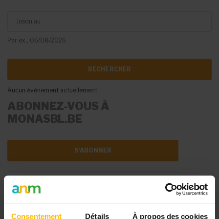
Jusqu'au
Par ex., 06/08/2026
Aucun événement actuellement.
ABONNEZ-VOUS À
MONASBL.BE
S'ABONNER
DIFFUSER VOTRE
ÉVÉNEMENT
Consentement
Détails
À propos des cookies