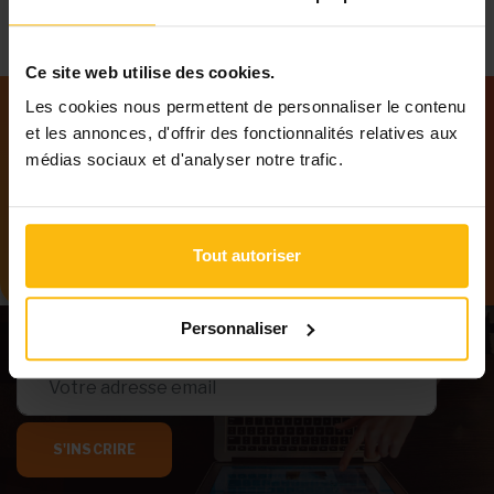
Ce site web utilise des cookies.
Les cookies nous permettent de personnaliser le contenu
et les annonces, d'offrir des fonctionnalités relatives aux
Notre newsletter
médias sociaux et d'analyser notre trafic.
Tenez-vous au courant des dernières
informations de MonASBL.be
Tout autoriser
Personnaliser
S'INSCRIRE