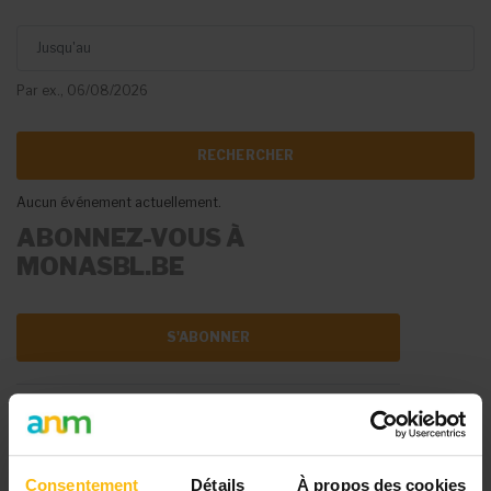
Jusqu'au
Par ex., 06/08/2026
Aucun événement actuellement.
ABONNEZ-VOUS À
MONASBL.BE
S'ABONNER
DIFFUSER VOTRE
ÉVÉNEMENT
Consentement
Détails
À propos des cookies