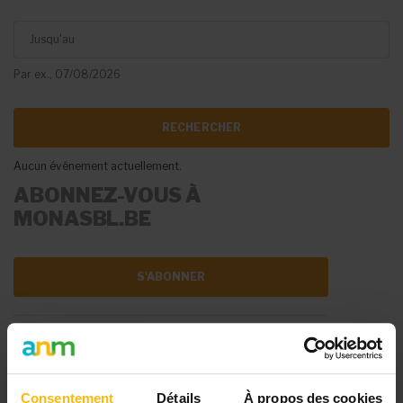
Jusqu'au
Par ex., 07/08/2026
Aucun événement actuellement.
ABONNEZ-VOUS À
MONASBL.BE
S'ABONNER
DIFFUSER VOTRE
ÉVÉNEMENT
Consentement
Détails
À propos des cookies