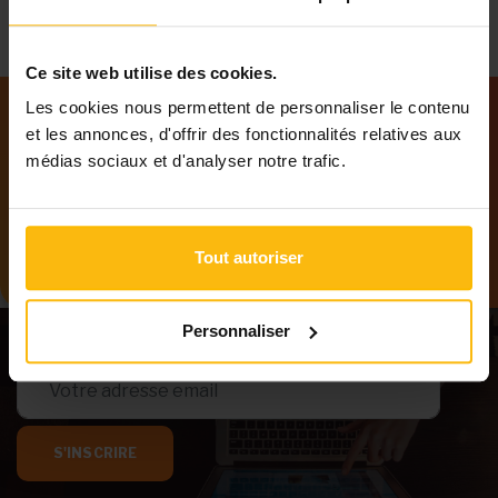
Ce site web utilise des cookies.
Les cookies nous permettent de personnaliser le contenu
et les annonces, d'offrir des fonctionnalités relatives aux
Notre newsletter
médias sociaux et d'analyser notre trafic.
Tenez-vous au courant des dernières
informations de MonASBL.be
Tout autoriser
Personnaliser
S'INSCRIRE