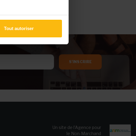
Tout autoriser
S'INSCRIRE
Un site de l’Agence pour
le Non-Marchand