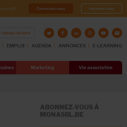
Connectez-vous
Inscrivez-vous
ssociatif
 tableau de bord
O
EMPLOI
AGENDA
ANNONCES
E-LEARNING
maines
Marketing
Vie associative
ABONNEZ-VOUS À
MONASBL.BE