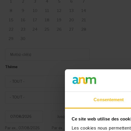
1
2
3
4
5
6
7
8
9
10
11
12
13
14
15
16
17
18
19
20
21
22
23
24
25
26
27
28
29
30
Mot(s)-clé(s)
Thème
Theme
- TOUT -
Event type
- TOUT -
Consentement
Du
Jusqu'au
Ce site web utilise des cook
Les cookies nous permettent d
Par ex., 07/08/2026
Par ex., 07/08/2026