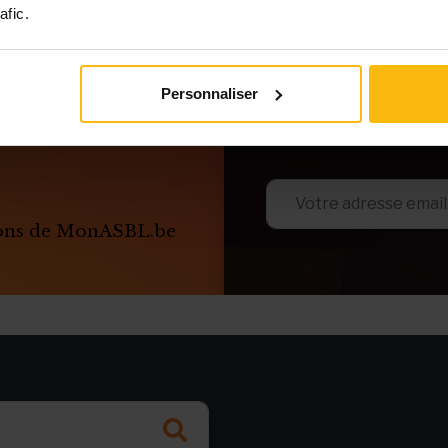
afic.
Personnaliser
ions de MonASBL.be