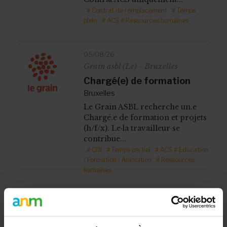
# Contrat de remplacement
# Temps
plein
# ACS
# Ressources humaines
05/08/26
Grain asbl (Le) - Bruxelles
Chargé(e) de formation
Bruxelles
Le Grain ASBL recherche un.e
Chargé.e de formation et projets
(h/f/x). Le·la travailleur·se
contribue...
# CDI
# Temps partiel
# ACS
# Education
/ Formation / Animation
# Ressources
humaines
05/08/26
Comme chez nous - Charleroi