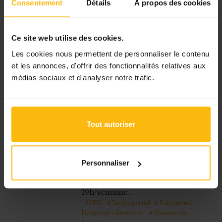
Responsable
Consentement
Détails
À propos des cookies
Charleroi
En tant que travailleur social en
charge de la coordination de
Chez Toit, tes missions seront à
Ce site web utilise des cookies.
la fois sur le...
Les cookies nous permettent de personnaliser le contenu
# CDI
# Temps plein
# APE
#
#
et les annonces, d'offrir des fonctionnalités relatives aux
Coordination / Management / Direction
médias sociaux et d'analyser notre trafic.
05/08/26
Centre Hospitalier Neurologique
William Lennox - Ottignies
Tout autoriser
Employé(e) aux ressources
humaines
Ottignies
Employé RH Formation (H/F/X)
Personnaliser
Contrat : CDD de 6 mois Temps
de travail : temps partiel 50% soit
19h/semaine...
# CDD
# Temps partiel
# Education /
Formation / Animation
# Ressources