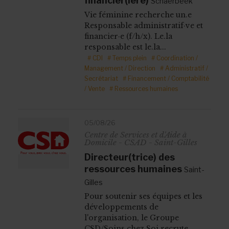
financier(ière)
Schaerbeek
Vie féminine recherche un.e
Responsable administratif·ve et
financier·e (f/h/x). Le.la
responsable est le.la...
# CDI
# Temps plein
# Coordination /
Management / Direction
# Administratif /
Secrétariat
# Financement / Comptabilité
/ Vente
# Ressources humaines
05/08/26
Centre de Services et d'Aide à
Domicile - CSAD - Saint-Gilles
Directeur(trice) des
ressources humaines
Saint-
Gilles
Pour soutenir ses équipes et les
développements de
l'organisation, le Groupe
CSD/Soins chez Soi recrute