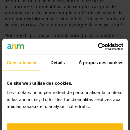
de voir le formulaire prévu pour la taxe sur le
patrimoine. Comment faut-il la remplir, car pour le
moment, on utilisait une simple feuille de calcul avec le
montant des bâtiments et leur indexation avec l'index de
la construction. Avez-vous un exemple de déclaration ?
Nous ne disposons pas de subsides "privés ou publics",
budget annuel -10000€ (cotisations), tous les
administrateurs et les membres effectifs sont bénévoles.
Merci
Consentement
Détails
À propos des cookies
POUR LIRE LA SUITE,
ABONNEZ-VOUS À MONASBL.BE OU CONNECTEZ-
Ce site web utilise des cookies.
VOUS À VOTRE COMPTE.
Les cookies nous permettent de personnaliser le contenu
et les annonces, d'offrir des fonctionnalités relatives aux
médias sociaux et d'analyser notre trafic.
POSTER VOTRE
QUESTION