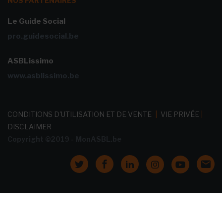
NOS PARTENAIRES
Le Guide Social
pro.guidesocial.be
ASBLissimo
www.asblissimo.be
CONDITIONS D'UTILISATION ET DE VENTE
|
VIE PRIVÉE
|
DISCLAIMER
Copyright ©2019 - MonASBL.be