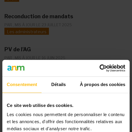
Reconduction de mandats
PAR
, MIS À JOUR LE 23 JUILLET 2025
Les administrateurs
PV de l'AG
PAR
, MIS À JOUR LE 16 JUIN 2025
L'assemblée générale
Convoquer 2 O.A. le même jour
Consentement
Détails
À propos des cookies
PAR
, MIS À JOUR LE 10 AVRIL 2025
L'organe d'administration (ancien CA)
Ce site web utilise des cookies.
Pages
Les cookies nous permettent de personnaliser le contenu
1
2
3
4
5
6
…
suivant ›
et les annonces, d'offrir des fonctionnalités relatives aux
dernier »
médias sociaux et d'analyser notre trafic.