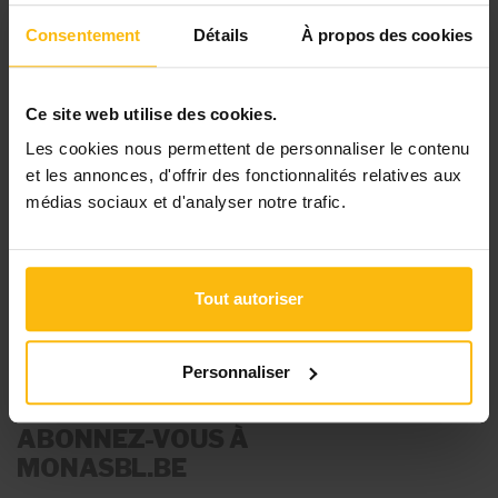
vos besoins
Consentement
Détails
À propos des cookies
Pour continuer la lecture, créez votre compte (si
ce n’est pas encore fait) et choisissez la formule
Ce site web utilise des cookies.
qui correspond à votre structure.
Les cookies nous permettent de personnaliser le contenu
et les annonces, d'offrir des fonctionnalités relatives aux
médias sociaux et d'analyser notre trafic.
S’ABONNER
VOIR LES TARIFS
Tout autoriser
Personnaliser
ABONNEZ-VOUS À
MONASBL.BE