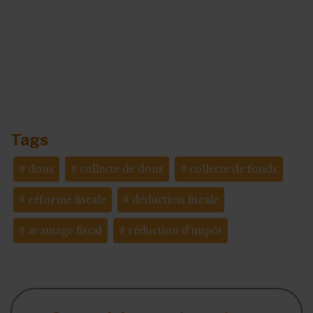
Si cette mesure s’inscrit dans un ensemble plus
large d’ajustements fiscaux, elle soulève de
nombreuses interrogations quant à ses effets
potentiels, notamment sur la
générosité des
citoyens et sur l’équilibre financier du secteur
assoc
Tags
dons
collecte de dons
collecte de fonds
réforme fiscale
déduction fiscale
avantage fiscal
réduction d'impôt