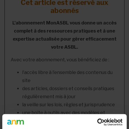
Cet article est réservé aux
abonnés
L’abonnement MonASBL vous donne un accès
complet à des ressources pratiques et à une
expertise actualisée pour gérer efficacement
votre ASBL.
Avec votre abonnement, vous bénéficiez de :
l’accès libre à l’ensemble des contenus du
site
des articles, dossiers et conseils pratiques
régulièrement mis à jour
la veille sur les lois, règles et jurisprudence
une boîte à outils avec des modèles et
ressources téléchargeables
une newsletter hebdomadaire adaptée à