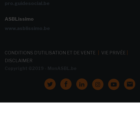
pro.guidesocial.be
ASBLissimo
www.asblissimo.be
CONDITIONS D'UTILISATION ET DE VENTE
|
VIE PRIVÉE
|
DISCLAIMER
Copyright ©2019 - MonASBL.be