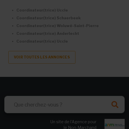
Coordinateur(trice)
Uccle
Coordinateur(trice)
Schaerbeek
Coordinateur(trice)
Woluwé-Saint-Pierre
Coordinateur(trice)
Anderlecht
Coordinateur(trice)
Uccle
VOIR TOUTES LES ANNONCES
Un site de l’Agence pour
le Non-Marchand