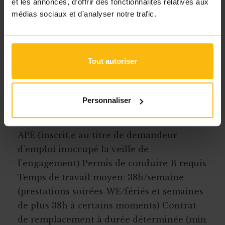
et les annonces, d'offrir des fonctionnalités relatives aux
Expérience en Animation et en Gestion
médias sociaux et d'analyser notre trafic.
d’équipe
Conditions
Tout autoriser
Contrat de remplacement - Conditions
d’engagement Barème CP 329.02 E4.2 100%
Personnaliser
+ Programmation sociale Chèques repas à
partir du 7ème mois de prestation Cadre
APE (inscrit.e au titre de demandeur
d’emploi inoccupé la veille de
l’engagement) Permis de conduire B requis
Temps de travail moyen: 38h/semaine
(prestations soirées-WE/fériés et semaines
de plus 38h à certains moments) Contrat
de remplacement à durée déterminée (min