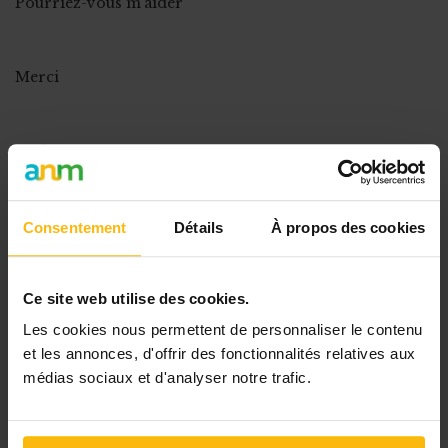
Pourriez-vous m'aider
Merci
Paul GOUGNARD
0475/47.63.04
Consentement
Détails
À propos des cookies
POUR LIRE LA SUITE,
Ce site web utilise des cookies.
ABONNEZ-VOUS À MONASBL.BE OU CONNECTEZ-
VOUS À VOTRE COMPTE.
Les cookies nous permettent de personnaliser le contenu
et les annonces, d'offrir des fonctionnalités relatives aux
médias sociaux et d'analyser notre trafic.
POSTER VOTRE
QUESTION