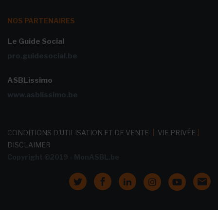
NOS PARTENAIRES
Le Guide Social
pro.guidesocial.be
ASBLissimo
www.asblissimo.be
CONDITIONS D'UTILISATION ET DE VENTE
|
VIE PRIVÉE
|
DISCLAIMER
Copyright ©2019 - MonASBL.be