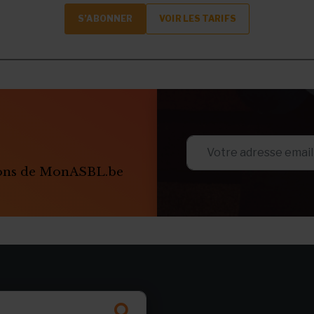
S’ABONNER
VOIR LES TARIFS
ions de MonASBL.be