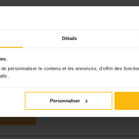
 | Un nouvel espace de travail pour acteurs 
 secteur culturel
Détails
 Synapse s'associent pour ouvrir un lieu de travail h
installé dans deux maisons adjacentes aux Halles de
ies.
L'offre va au-delà de la location d'un bureau. En
e personnaliser le contenu et les annonces, d'offrir des fonctio
afic.
espace, v
Personnaliser
ojets
postuler à un appel à projets
financer son asbl
de financement