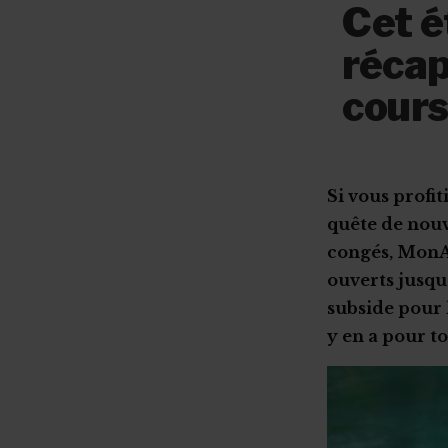
Cet é
récap
cour
Si vous profit
quête de nouv
congés, MonAS
ouverts jusqu
subside pour l
y en a pour to