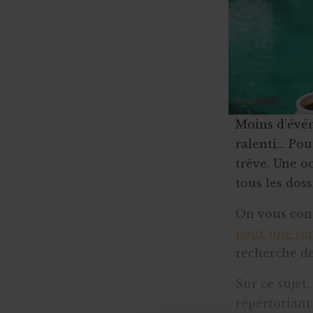
Moins d’évén
ralenti… Pou
trêve. Une o
tous les dos
On vous conse
pour une ren
recherche de
Sur ce suje
répertoriant