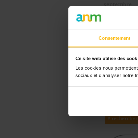
septembre !
Culture
Schaerbeek
actrices du
Consentement
ILES asbl et
et partagé, 
Ce site web utilise des cook
Schaerbeek. 
Les cookies nous permettent d
sociaux et d'analyser notre tr
rejoignant l'
Tags
appels à pr
recherche 