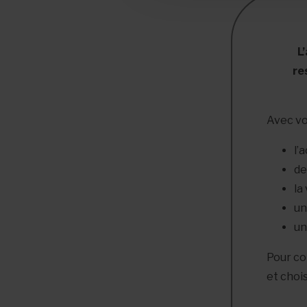
L
re
Avec vo
l’
de
la
un
un
Pour con
et choi