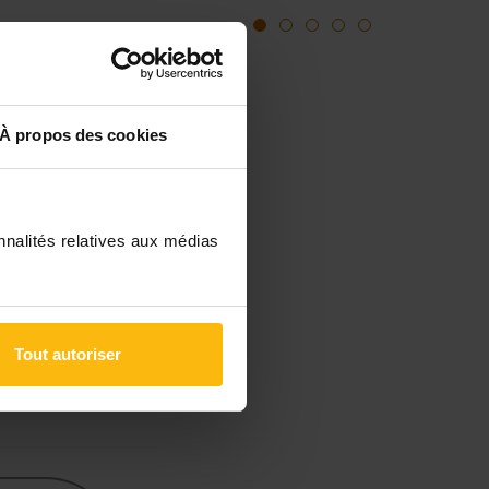
1
2
3
4
5
et
À propos des cookies
ybride
nnalités relatives aux médias
Tout autoriser