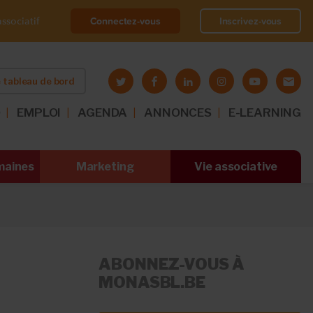
Connectez-vous
Inscrivez-vous
ssociatif
 tableau de bord
O
EMPLOI
AGENDA
ANNONCES
E-LEARNING
maines
Marketing
Vie associative
ABONNEZ-VOUS À
MONASBL.BE