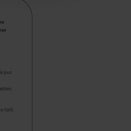
es
rer
à jour
eables
e fait)