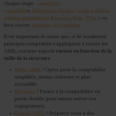
chaque étape :
catégories
comptable
s,
obligations légales
,
outils à choisir
,
gestion quotidienne
(
factures
,
frais
,
TVA
…) ou
bien encore
contrôle des comptes
.
Il est important de noter que, si de nombreux
principes comptables s’appliquent à toutes les
ASBL, certains aspects
varient en fonction de la
taille de la structure
.
Petite ASBL
? Optez pour la comptabilité
simplifiée, moins coûteuse et plus
accessible.
Moyenne
? Passez à la comptabilité en
partie double pour mieux suivre vos
engagements.
Grande ASBL
? Préparez-vous à des