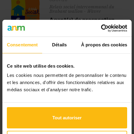
Relais social intercommunal du
Brabant wallon - Wavre
Agent(e) de prospection
Wavre
Missions Sous la supervision du
responsable du pôle logement, la
Consentement
Détails
À propos des cookies
personne sera en charge de : -
Captation de...
# Psycho-Médico-Social
# CDD
# Temps
Ce site web utilise des cookies.
partiel
# Marketing / Communication / RP
# Autre
Les cookies nous permettent de personnaliser le contenu
et les annonces, d'offrir des fonctionnalités relatives aux
médias sociaux et d'analyser notre trafic.
25/06/26
Aide aux justiciables d'Arlon - Arlon
Psychologue
Arlon
Description de la fonction : -
Tout autoriser
Entretiens cliniques avec les
justiciables - Psychothérapie