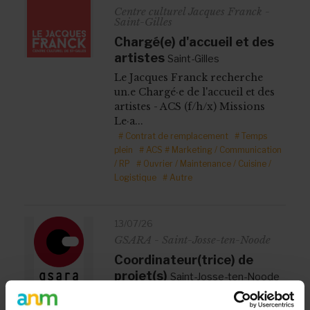
Centre culturel Jacques Franck -
Saint-Gilles
Chargé(e) d'accueil et des
artistes
Saint-Gilles
Le Jacques Franck recherche
un.e Chargé·e de l'accueil et des
artistes - ACS (f/h/x) Missions
Le·a...
# Contrat de remplacement
# Temps
plein
# ACS
# Marketing / Communication
/ RP
# Ouvrier / Maintenance / Cuisine /
Logistique
# Autre
13/07/26
GSARA - Saint-Josse-ten-Noode
Coordinateur(trice) de
projet(s)
Saint-Josse-ten-Noode
Description générale de la
fonction En cohérence avec