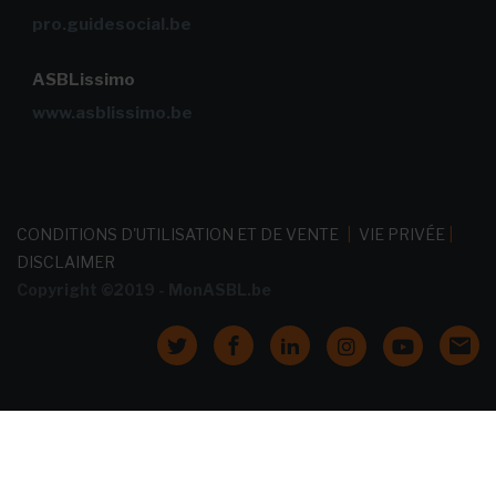
pro.guidesocial.be
ASBLissimo
www.asblissimo.be
CONDITIONS D'UTILISATION ET DE VENTE
|
VIE PRIVÉE
|
DISCLAIMER
Copyright ©2019 - MonASBL.be