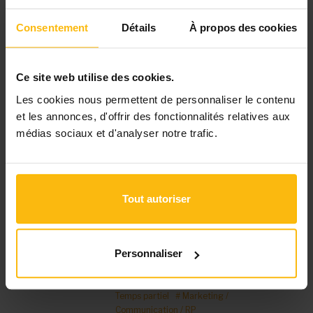
l’objet social de l’association, de
Consentement
Détails
À propos des cookies
ses thématiques...
# CDI
# Temps plein
# Maribel
#
Education / Formation / Animation
#
Coordination / Management / Direction
#
Ce site web utilise des cookies.
Marketing / Communication / RP
Les cookies nous permettent de personnaliser le contenu
et les annonces, d'offrir des fonctionnalités relatives aux
10/07/26
médias sociaux et d'analyser notre trafic.
Crédal ASBL - Louvain-La-Neuve
Chargé(e) de
communication
Louvain-La-
Tout autoriser
Neuve
RAISON D’ÊTRE DU POSTE La
finance solidaire porte une autre
vision de société et vous
Personnaliser
contribuez à promouvoir...
# Soutien & services aux ASBL
# CDI
#
Temps partiel
# Marketing /
Communication / RP