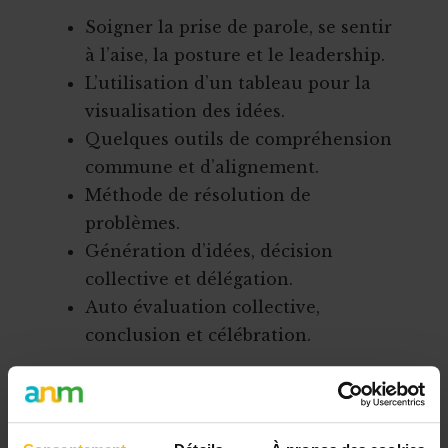
Soigner la prise de parole, se sentir
à l’aise, la posture et le leadership.
L’utilisation d’un tableau pour la
visualisation des idées.
Quelques outils de compréhension
commune et d’alignement.
Méthode de résolution de
problèmes.
Génération d’idées, décision
collective et délégation.
Auto évaluation collective,
conclusion et célébration.
Méthodologie
Un environnement respectueux et
bienveillant.