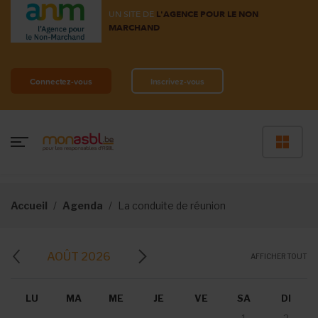
UN SITE DE
L'AGENCE POUR LE NON
MARCHAND
Connectez-vous
Inscrivez-vous
Accueil
Agenda
La conduite de réunion
AOÛT 2026
AFFICHER TOUT
LU
MA
ME
JE
VE
SA
DI