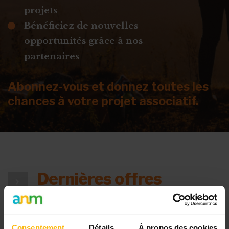
projets
Bénéficiez de nouvelles
opportunités grâce à nos
partenaires
Abonnez-vous et donnez toutes les
chances à votre projet associatif.
Dernières offres
d’emploi
Poster une offre
Consentement
Détails
À propos des cookies