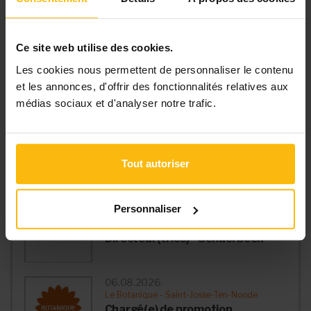
Voir les
118
offres
Ce site web utilise des cookies.
Les cookies nous permettent de personnaliser le contenu
et les annonces, d'offrir des fonctionnalités relatives aux
médias sociaux et d'analyser notre trafic.
06.08.2026
IFPM - Institut paritaire de Formation
postscolaire de l'Industrie des Fabrications
métalliques et Technologique - Charleroi
Tout autoriser
Directeur(trice) - Jambes
06.08.2026
Personnaliser
Centre Hospitalier Jean Titeca asbl -
Schaerbeek
Directeur(trice) - Schaerbeek
06.08.2026
Le Botanique - Saint-Josse-Ten-Noode
Chargé(e) de promotion