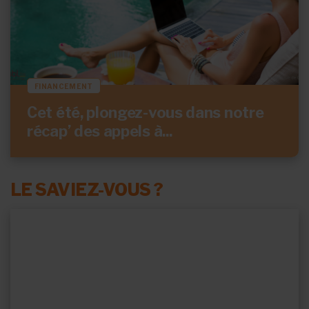
FINANCEMENT
Cet été, plongez-vous dans notre
récap’ des appels à...
LE SAVIEZ-VOUS ?