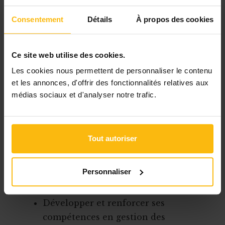
Cet atelier s’adresse exclusivement aux
personnes chargées de direction, de
Consentement
Détails
À propos des cookies
coordination ou responsables des
ressources humaines.
Ce site web utilise des cookies.
Cet atelier est développé et animé par
Les cookies nous permettent de personnaliser le contenu
une juriste ayant une connaissance
et les annonces, d'offrir des fonctionnalités relatives aux
médias sociaux et d'analyser notre trafic.
théorique et une expérience pratique
dans les thématiques traitées forgées par
une longue expérience d'aide juridique
auprès des associations du secteur non
Tout autoriser
marchand.
Personnaliser
Objectifs:
Développer et renforcer ses
compétences en gestion des