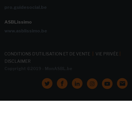
pro.guidesocial.be
ASBLissimo
www.asblissimo.be
CONDITIONS D'UTILISATION ET DE VENTE
|
VIE PRIVÉE
|
DISCLAIMER
Copyright ©2019 - MonASBL.be