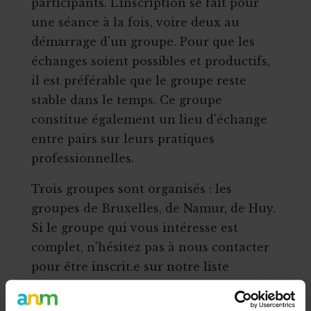
participants. L’inscription se fait pour
une séance à la fois, voire deux au
démarrage d'un groupe. Pour que les
échanges soient possibles et productifs,
il est préférable que le groupe reste
stable dans le temps. Ce groupe
constitue également un lieu d'échange
entre pairs sur leurs pratiques
professionnelles.
Trois groupes sont organisés : les
groupes de Bruxelles, de Namur, de Huy.
Si le groupe qui vous intéresse est
complet, n'hésitez pas à nous contacter
pour être inscrit.e sur notre liste
d'attente.