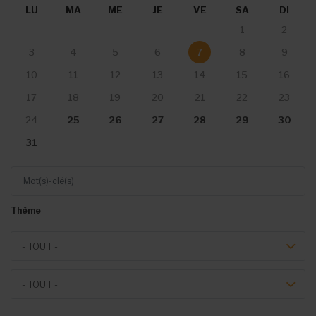
LU
MA
ME
JE
VE
SA
DI
1
2
3
4
5
6
7
8
9
10
11
12
13
14
15
16
17
18
19
20
21
22
23
25
26
27
28
29
30
24
31
Mot(s)-clé(s)
Thème
Theme
- TOUT -
Event type
- TOUT -
Du