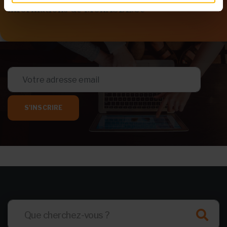
informations de MonASBL.be
S'INSCRIRE