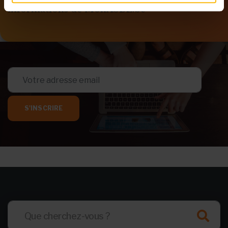
informations de MonASBL.be
S'INSCRIRE