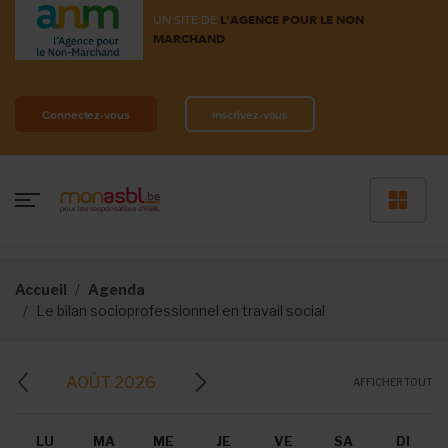
UN SITE DE
L'AGENCE POUR LE NON
MARCHAND
Connectez-vous
Inscrivez-vous
Accueil
Agenda
Le bilan socioprofessionnel en travail social
AOÛT 2026
AFFICHER TOUT
LU
MA
ME
JE
VE
SA
DI