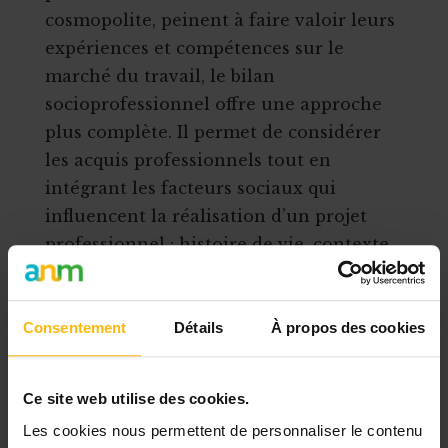
cosmopolite, peinent à faire valoir leurs
expériences et compétences sur le
marché du travail, le bilan
socioprofessionnel offre une approche
plus complète. Il permet de considérer
les acquis professionnels tout en
intégrant les facteurs sociaux qui
influencent la réalisation d’un projet
professionnel : histoire de vie, contexte
social et familial, rêves, apprentissages
informels — bref, tout ce qui peut
influer sur la trajectoire de la personne.
Consentement
Détails
À propos des cookies
Cette formation adopte une pédagogie
active, mêlant théorie et pratique.
Ce site web utilise des cookies.
Les cookies nous permettent de personnaliser le contenu
Elle s’apparente à une intervision,