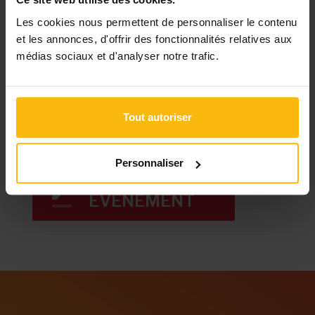
Les cookies nous permettent de personnaliser le contenu
et les annonces, d'offrir des fonctionnalités relatives aux
médias sociaux et d'analyser notre trafic.
ABONNEZ-VOUS À
MONASBL.BE
Tout autoriser
S'ABONNER
Personnaliser
DIFFUSER VOTRE
ÉVÉNEMENT