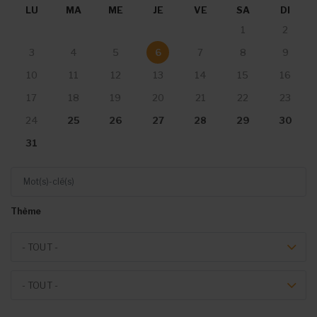
LU
MA
ME
JE
VE
SA
DI
1
2
3
4
5
6
7
8
9
10
11
12
13
14
15
16
17
18
19
20
21
22
23
25
26
27
28
29
30
24
31
Mot(s)-clé(s)
Thème
Theme
- TOUT -
Event type
- TOUT -
Du