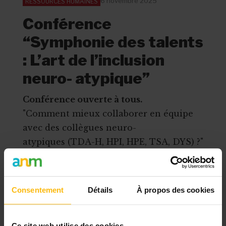
6 novembre 2025
RESSOURCES HUMAINES
Conférence
“Symphonie des talents
: L’art de l’inclusion
neuro- atypique”
Conférence ouverte à tous.
"Comment mieux collaborer en équipe
avec des collègues neuro-
atypiques (TDA-H, HPI, HPE, TSA, DYS) ?"
Animée par Sylvie FLAHAUT :
Psychothérapeute, Coach et Formatrice
Date et lieu: 6 novembre 2025 14h à 16h
Consentement
Détails
À propos des cookies
(accueil apd 13h30)
Auditoire de l’Espace Santé à Charleroi
Ce site web utilise des cookies.