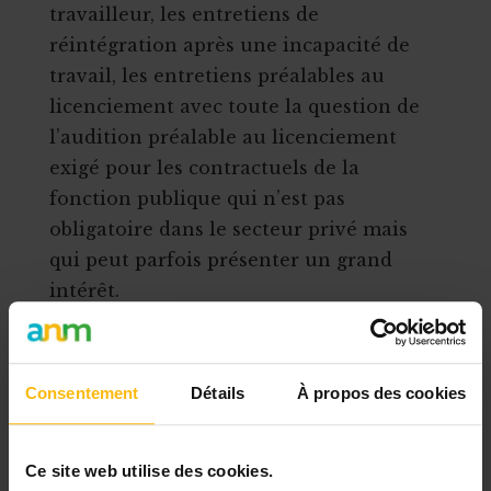
travailleur, les entretiens de
réintégration après une incapacité de
travail, les entretiens préalables au
licenciement avec toute la question de
l’audition préalable au licenciement
exigé pour les contractuels de la
fonction publique qui n’est pas
obligatoire dans le secteur privé mais
qui peut parfois présenter un grand
intérêt.
Objectifs
Pouvoir développer au sein de
Consentement
Détails
À propos des cookies
l’entreprise de bons réflexes de
ressources humaines passant par des
discussions constructives avec les
Ce site web utilise des cookies.