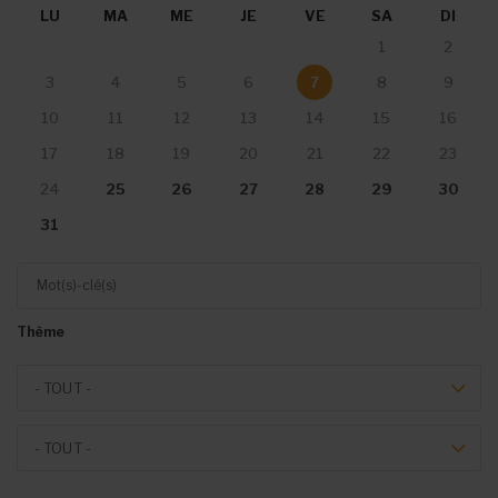
LU
MA
ME
JE
VE
SA
DI
1
2
3
4
5
6
7
8
9
10
11
12
13
14
15
16
17
18
19
20
21
22
23
25
26
27
28
29
30
24
31
Mot(s)-clé(s)
Thème
Theme
- TOUT -
Event type
- TOUT -
Du