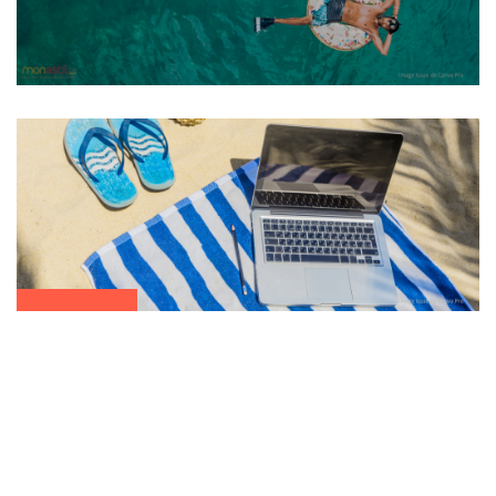
pause pour préparer la rentrée. A très bientôt !
VIE ASSOCIATIVE
22 juin 2026
Actualité
14 actions à mener cet été pour une rentrée
réussie dans votre ASBL !
Et si l’été devenait votre meilleur allié pour préparer la rentrée ?
Loin des urgences du quotidien, cette période plus calme est