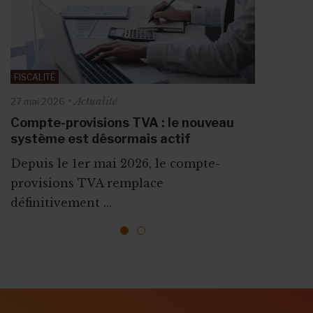
FISCALITÉ
FISCALITÉ
Actualité
Actualité
27 mai 2026
13 juillet 2026
Compte-provisions TVA : le nouveau
Frais de voiture, taxe sur les plus-
système est désormais actif
values, dons… : six nouveautés fiscales
décryptées
Depuis le 1er mai 2026, le compte-
Les ASBL sont toujours plus sous
provisions TVA remplace
pression en matière ...
définitivement ...
1
2