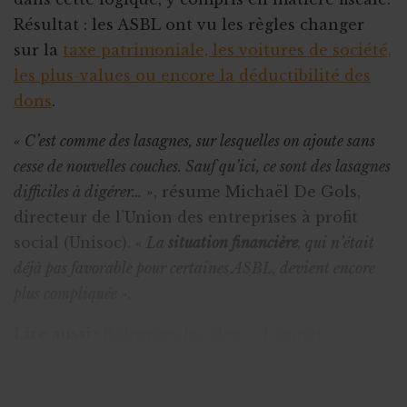
Résultat : les ASBL ont vu les règles changer
sur la
taxe patrimoniale, les voitures de société,
les plus-values ou encore la déductibilité des
dons
.
« C’est comme des lasagnes, sur lesquelles on ajoute sans
cesse de nouvelles couches. Sauf qu’ici, ce sont des lasagnes
difficiles à digérer… »
, résume Michaël De Gols,
directeur de l’Union des entreprises à profit
social (Unisoc).
« La
situation financière
, qui n’était
déjà pas favorable pour certaines ASBL, devient encore
plus compliquée ».
Lire aussi :
Réformes fiscales : « L’impôt
supporté par les ASBL ne fait qu’augmenter »
Des règles fiscales toujours