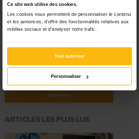
Ce site web utilise des cookies.
S’ABONNER
Les cookies nous permettent de personnaliser le contenu
VOIR LES TARIFS
et les annonces, d'offrir des fonctionnalités relatives aux
médias sociaux et d'analyser notre trafic.
Tout autoriser
ABONNEZ-VOUS À
MONASBL.BE
Personnaliser
S'ABONNER
ARTICLES LES PLUS LUS