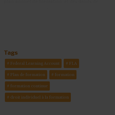
plan annuel de formation, et des droits de
formation individuels.
Moyen d’entretenir une culture de
l’apprentissage pour certains, lourdeur
administrative pour d’autres : les
reports à
répétition de son entrée en vigue
Tags
Federal Learning Account
FLA
Plan de formation
formation
formation continue
droit individuel à la formation