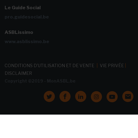
Le Guide Social
pro.guidesocial.be
ASBLissimo
www.asblissimo.be
CONDITIONS D'UTILISATION ET DE VENTE
|
VIE PRIVÉE
|
DISCLAIMER
Copyright ©2019 - MonASBL.be