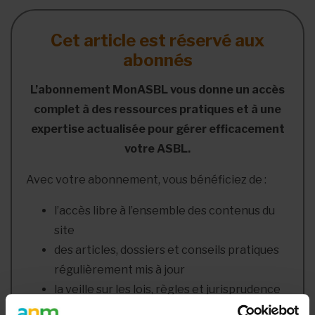
Cet article est réservé aux
abonnés
L’abonnement MonASBL vous donne un accès
complet à des ressources pratiques et à une
expertise actualisée pour gérer efficacement
votre ASBL.
Avec votre abonnement, vous bénéficiez de :
l’accès libre à l’ensemble des contenus du
site
des articles, dossiers et conseils pratiques
régulièrement mis à jour
la veille sur les lois, règles et jurisprudence
une boîte à outils avec des modèles et