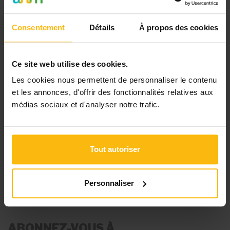
ressources téléchargeables
une newsletter hebdomadaire adaptée à
Consentement
Détails
À propos des cookies
vos besoins
Pour continuer la lecture, créez votre compte (si
Ce site web utilise des cookies.
ce n’est pas encore fait) et choisissez la formule
Les cookies nous permettent de personnaliser le contenu
qui correspond à votre structure.
et les annonces, d'offrir des fonctionnalités relatives aux
médias sociaux et d'analyser notre trafic.
S’ABONNER
Tout autoriser
VOIR LES TARIFS
Personnaliser
ABONNEZ-VOUS À