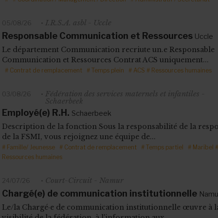
I.R.S.A. asbl - Uccle
05/08/26
Responsable Communication et Ressources
Uccle
Le département Communication recriute un.e Responsable
Communication et Ressources Contrat ACS uniquement...
# Contrat de remplacement
# Temps plein
# ACS
# Ressources humaines
Fédération des services maternels et infantiles -
03/08/26
Schaerbeek
Employé(e) R.H.
Schaerbeek
Description de la fonction Sous la responsabilité de la resp
de la FSMI, vous rejoignez une équipe de...
# Famille/ Jeunesse
# Contrat de remplacement
# Temps partiel
# Maribel
Ressources humaines
Court-Circuit - Namur
24/07/26
Chargé(e) de communication institutionnelle
Namu
Le/la Chargé·e de communication institutionnelle œuvre à l
visibilité de la fédération, à l'information aux...