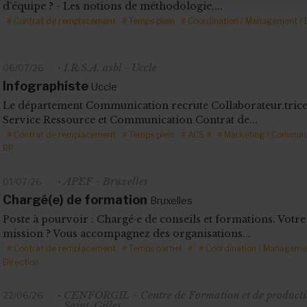
d’équipe ? - Les notions de méthodologie,...
# Contrat de remplacement
# Temps plein
# Coordination / Management / 
I.R.S.A. asbl - Uccle
06/07/26
Infographiste
Uccle
Le département Communication recrute Collaborateur.tric
Service Ressource et Communication Contrat de...
# Contrat de remplacement
# Temps plein
# ACS
#
# Marketing / Communi
RP
APEF - Bruxelles
01/07/26
Chargé(e) de formation
Bruxelles
Poste à pourvoir : Chargé·e de conseils et formations. Votre
mission ? Vous accompagnez des organisations...
# Contrat de remplacement
# Temps partiel
#
# Coordination / Manageme
Direction
CENFORGIL - Centre de Formation et de producti
22/06/26
Saint-Gilles