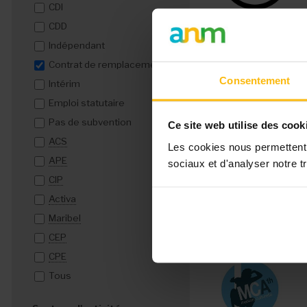
CDI
CDD
Indépendant
Contrat de remplacement
Consentement
Intérim
Emploi statutaire
Pas de subvention
Ce site web utilise des cook
ACS
Les cookies nous permettent d
APE
sociaux et d'analyser notre tr
CIP
Activa
Maribel
CEP
CPE
Tous