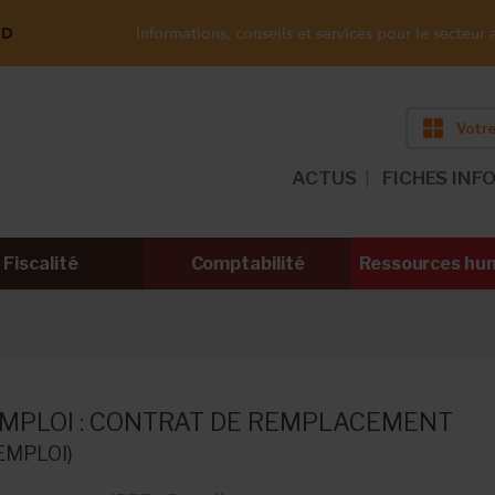
ND
Informations, conseils et services pour le secteur a
Votre
ACTUS
FICHES INF
Fiscalité
Comptabilité
Ressources hu
MPLOI :
CONTRAT DE REMPLACEMENT
EMPLOI)