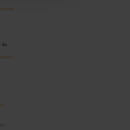
Direction
e du
cation /
nt /
on -