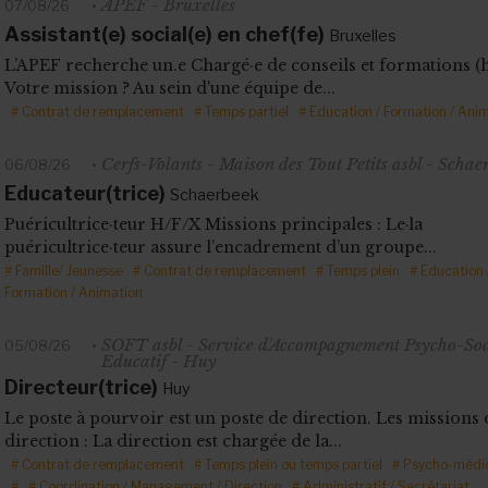
APEF - Bruxelles
07/08/26
Assistant(e) social(e) en chef(fe)
Bruxelles
L’APEF recherche un.e Chargé·e de conseils et formations (h
Votre mission ? Au sein d'une équipe de...
# Contrat de remplacement
# Temps partiel
# Education / Formation / Ani
Cerfs-Volants - Maison des Tout Petits asbl - Schae
06/08/26
Educateur(trice)
Schaerbeek
Puéricultrice·teur H/F/X Missions principales : Le·la
puéricultrice·teur assure l’encadrement d’un groupe...
# Famille/ Jeunesse
# Contrat de remplacement
# Temps plein
# Education 
Formation / Animation
SOFT asbl - Service d'Accompagnement Psycho-Soc
05/08/26
Educatif - Huy
Directeur(trice)
Huy
Le poste à pourvoir est un poste de direction. Les missions 
direction : La direction est chargée de la...
# Contrat de remplacement
# Temps plein ou temps partiel
# Psycho-médic
#
# Coordination / Management / Direction
# Administratif / Secrétariat