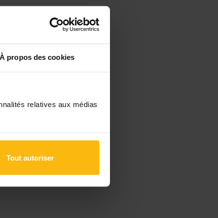
/ RP
À propos des cookies
Le/la
imation
nnalités relatives aux médias
s
ion / RP
Tout autoriser