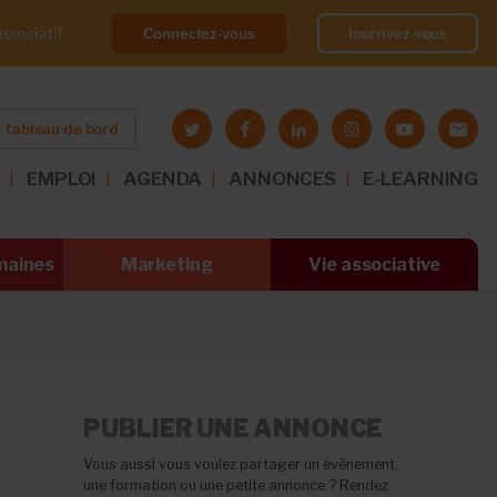
Connectez-vous
Inscrivez-vous
ssociatif
 tableau de bord
O
EMPLOI
AGENDA
ANNONCES
E-LEARNING
maines
Marketing
Vie associative
PUBLIER UNE ANNONCE
Vous aussi vous voulez partager un événement,
une formation ou une petite annonce ? Rendez