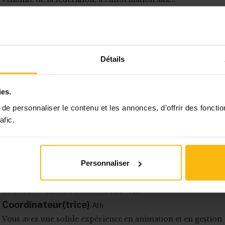
# Contrat de remplacement
# Temps partiel
# Marketing / Communication 
BAPA BXL ASBL - Bruxelles
22/07/26
Formateur(trice)
Bruxelles
Détails
L’asbl « BAPA BXL » recherche un.e formateur(trice) (h/f/x). 
formateur.trice a pour mission d’informer,...
# Contrat de remplacement
# Temps plein
#
# Education / Formation / An
ies.
Centre culturel Jacques Franck - Saint-Gilles
e personnaliser le contenu et les annonces, d'offrir des fonctio
13/07/26
afic.
Chargé(e) d'accueil et des artistes
Saint-Gilles
Le Jacques Franck recherche un.e Chargé·e de l'accueil et de
artistes - ACS (f/h/x) Missions Le·a...
# Contrat de remplacement
# Temps plein
# ACS
# Marketing / Communicat
Personnaliser
# Ouvrier / Maintenance / Cuisine / Logistique
# Autre
Maison Culturelle Ath - Ath
07/07/26
Coordinateur(trice)
Ath
Vous avez une solide expérience en animation et en gestion