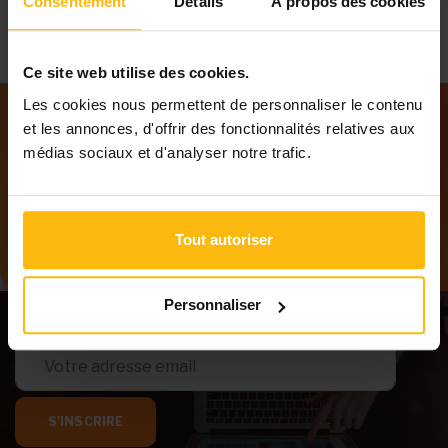
Consentement
Détails
À propos des cookies
Ce site web utilise des cookies.
Les cookies nous permettent de personnaliser le contenu
et les annonces, d'offrir des fonctionnalités relatives aux
Notre newsletter
médias sociaux et d'analyser notre trafic.
Tenez-vous au courant des dernières
informations de MonASBL.be
Tout autoriser
Personnaliser
S'INSCRIRE