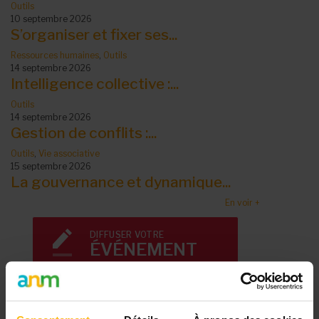
Outils
10 septembre 2026
S’organiser et fixer ses...
Ressources humaines
,
Outils
14 septembre 2026
Intelligence collective :...
Outils
14 septembre 2026
Gestion de conflits :...
Outils
,
Vie associative
15 septembre 2026
La gouvernance et dynamique...
En voir +
DIFFUSER VOTRE
ÉVÉNEMENT